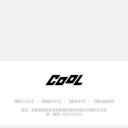
【關於COOL】
、
【聯絡COOL】
、
【廣告合作】
、
【隱私權聲明】
廠商：英屬蓋曼群島商家庭傳媒股份有限公司城邦分公司
統一編號：80333064