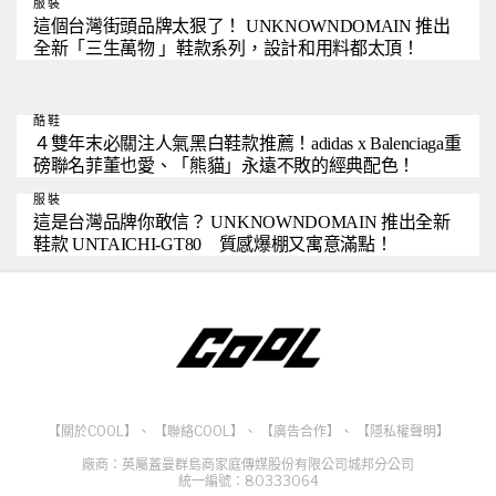
服裝
這個台灣街頭品牌太狠了！ UNKNOWNDOMAIN 推出
全新「三生萬物 」鞋款系列，設計和用料都太頂！
酷鞋
４雙年末必關注人氣黑白鞋款推薦！adidas x Balenciaga重
磅聯名菲董也愛、「熊貓」永遠不敗的經典配色！
服裝
這是台灣品牌你敢信？ UNKNOWNDOMAIN 推出全新
鞋款 UNTAICHI-GT80 質感爆棚又寓意滿點！
【關於COOL】
、
【聯絡COOL】
、
【廣告合作】
、
【隱私權聲明】
廠商：英屬蓋曼群島商家庭傳媒股份有限公司城邦分公司
統一編號：80333064