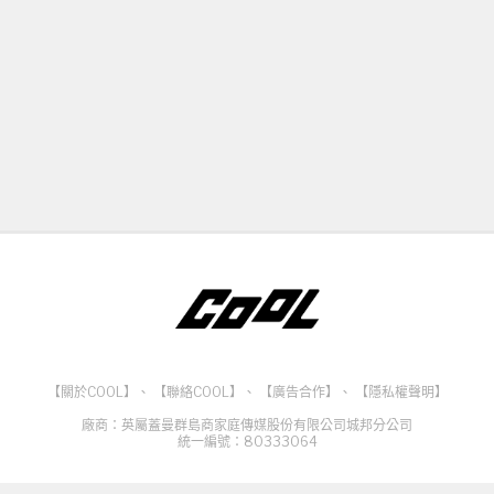
【關於COOL】
、
【聯絡COOL】
、
【廣告合作】
、
【隱私權聲明】
廠商：英屬蓋曼群島商家庭傳媒股份有限公司城邦分公司
統一編號：80333064