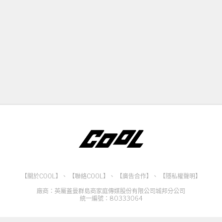
【關於COOL】
、
【聯絡COOL】
、
【廣告合作】
、
【隱私權聲明】
廠商：英屬蓋曼群島商家庭傳媒股份有限公司城邦分公司
統一編號：80333064