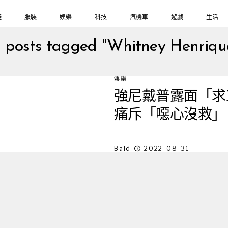
鞋
服裝
娛樂
科技
汽機車
遊戲
生活
l posts tagged "Whitney Henriqu
娛樂
強尼戴普露面「求
痛斥「噁心沒救」
Bald
2022-08-31