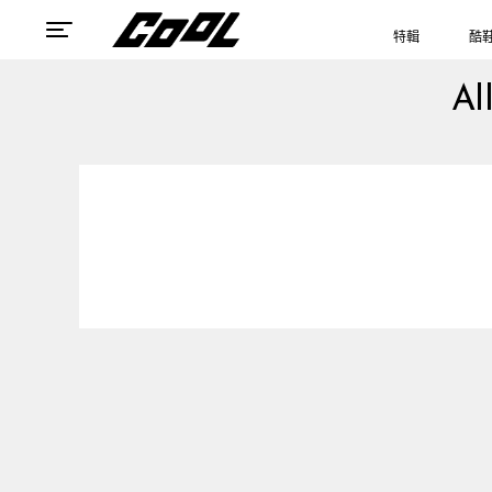
特輯
酷
Al