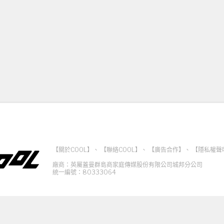
【關於COOL】
、
【聯絡COOL】
、
【廣告合作】
、
【隱私權聲
廠商：英屬蓋曼群島商家庭傳媒股份有限公司城邦分公司
統一編號：80333064