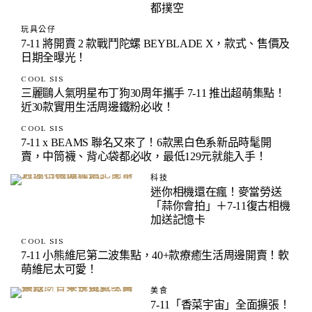
都撲空
玩具公仔
7-11 將開賣 2 款戰鬥陀螺 BEYBLADE X，款式、售價及
日期全曝光！
COOL SIS
三麗鷗人氣明星布丁狗30周年攜手 7-11 推出超萌集點！
近30款實用生活周邊鐵粉必收！
COOL SIS
7-11 x BEAMS 聯名又來了！6款黑白色系新品時髦開
賣，中筒襪、背心袋都必收，最低129元就能入手！
科技
迷你相機還在瘋！麥當勞送
「蒜你會拍」＋7-11復古相機
加送記憶卡
COOL SIS
7-11 小熊維尼第二波集點，40+款療癒生活周邊開賣！軟
萌維尼太可愛！
美食
7-11「香菜宇宙」全面擴張！