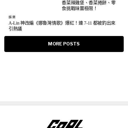
香菜辣雞堡、香菜捲餅、零
食挑戰味蕾極限！
娛樂
A-Lin 神改編《娜魯灣情歌》爆紅！連 7-11 都被釣出來
引熱議
MORE POSTS