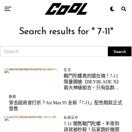
Search results for " 7-11"
生活
戰鬥陀螺真的還在燒！7-11
限量開搶《BEYBLADE X》
兩大神級組合，只有這群人
能先買
酷鞋
穿去超商會打折？Air Max 95 全新「7-11」配色鞋款正式
發售
玩具公仔
7-11 開售戰鬥陀螺，半夜到
貨就被秒殺！玩家跑好幾間