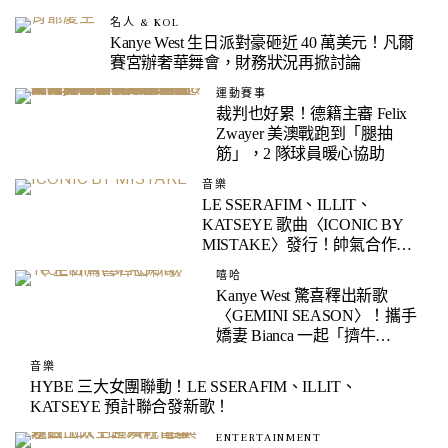
名人 & KOL
Kanye West 生日派對豪砸近 40 萬美元！凡爾
賽宮辦奢華舞會，財務狀況再掀討論
運動賽事
裁判也好累！德籍主審 Felix
Zwayer 美澳戰跑到「腿抽
筋」，2 隊球員暖心協助
音樂
LE SSERAFIM、ILLIT、
KATSEYE 歌曲〈ICONIC BY
MISTAKE〉發行！帥氣合作舞
台公開！
嘻哈
Kanye West 驚喜釋出新歌
〈GEMINI SEASON〉！攜手
嬌妻 Bianca 一起「擠牛
奶」，這是可以免費看的
音樂
嗎？
HYBE 三大女團聯動！LE SSERAFIM、ILLIT、
KATSEYE 預計聯合發新歌！
ENTERTAINMENT