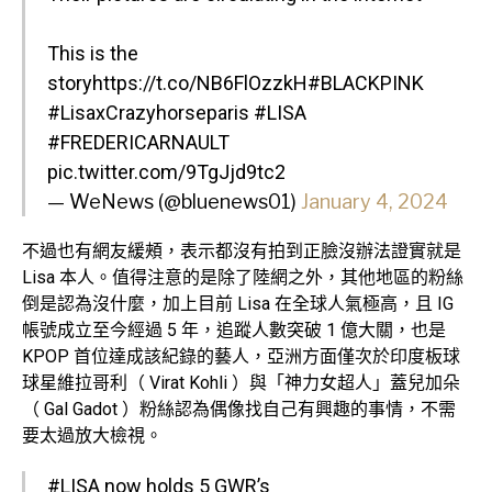
This is the
story
https://t.co/NB6FlOzzkH
#BLACKPINK
#LisaxCrazyhorseparis
#LISA
#FREDERICARNAULT
pic.twitter.com/9TgJjd9tc2
— WeNews (@bluenews01)
January 4, 2024
不過也有網友緩頰，表示都沒有拍到正臉沒辦法證實就是
Lisa 本人。值得注意的是除了陸網之外，其他地區的粉絲
倒是認為沒什麼，加上目前 Lisa 在全球人氣極高，且 IG
帳號成立至今經過 5 年，追蹤人數突破 1 億大關，也是
KPOP 首位達成該紀錄的藝人，亞洲方面僅次於印度板球
球星維拉哥利（ Virat Kohli ）與「神力女超人」蓋兒加朵
（ Gal Gadot ）粉絲認為偶像找自己有興趣的事情，不需
要太過放大檢視。
#LISA
now holds 5 GWR’s