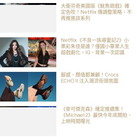
大衛芬奇美國版《魷魚遊戲》確
定告吹！Netflix 傳調整策略，不
再推進該系列
Netflix《不良一族尋愛記2》小
栗彩朱佳是誰？僅國小畢業人生
超戲劇化，IG、背景一次認識
腳感、顏值都兼顧！Crocs
ECHO II 注入潮流街頭氛圍
《麥可傑克森》確定推續集！
《Michael 2》最快今年底開拍、
上映時間曝光