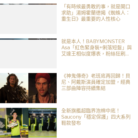
「有時候最勇敢的事，就是開口
求助」湯姆霍蘭德揭《蜘蛛人：
重生日》最重要的人性核心
就是本人！BABYMONSTER
Asa「紅色緊身裝+俐落短髮」與
艾達王相似度爆表，粉絲狂刷
「ASA Wong」
《神鬼傳奇》老班底再回歸！貝
尼、阿戴斯演員確定加盟，經典
三部曲陣容持續集結
全新旗艦超臨界泡棉中底！
Saucony「穩定保護」四大系列
鞋款發布