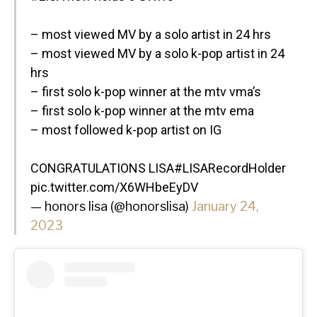
– most viewed MV by a solo artist in 24 hrs
– most viewed MV by a solo k-pop artist in 24
hrs
– first solo k-pop winner at the mtv vma’s
– first solo k-pop winner at the mtv ema
– most followed k-pop artist on IG
CONGRATULATIONS LISA
#LISARecordHolder
pic.twitter.com/X6WHbeEyDV
— honors lisa (@honorslisa)
January 24,
2023