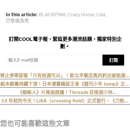
In this article:
BLACKPINK
,
Crazy Horse
,
Lisa
,
巴黎瘋馬秀
訂閱COOL電子報，緊追更多潮流話題，獨家特別企
劃。
訂閱
禁止停車卻寫「只有始源可以」！新北早餐店真的釣出崔始源本
尊朝聖
紙本銷量持續下滑！日本漫畫雜誌王者《週刊少年 Jump》正式
跌破百萬大關
《蜘蛛人》片尾曲掀議！Threads 狂推張少林
〈SpiderMan〉，網友：播這個直接神作預定
14 年前的今天！LiSA〈crossing field〉正式發行，《刀劍神
域》OP 不只熱血還藏著桐人、亞絲娜最深的羈絆
您也可能喜歡這些文章