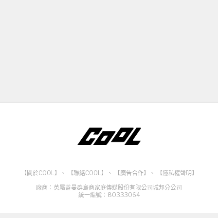
【關於COOL】
、
【聯絡COOL】
、
【廣告合作】
、
【隱私權聲明】
廠商：英屬蓋曼群島商家庭傳媒股份有限公司城邦分公司
統一編號：80333064