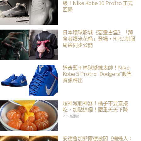
級！Nike Kobe 10 Protro 正式
回歸
日本環球影城《惡靈古堡》「舔
食者爆米花桶」登場，R.P.D.制服
周邊同步公開
道奇藍＋棒球縫線太帥！Nike
Kobe 5 Protro “Dodgers”販售
資訊釋出
超神減肥神器！橘子不要直接
吃，加點這個！體重天天下降
PR・新素簡
安德魯加菲爾德被問《蜘蛛人：