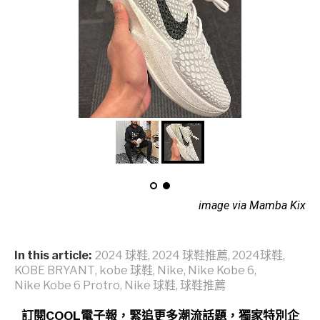
image via Mamba Kix
In this article:
2024 球鞋
,
2024 球鞋推薦
,
2024球鞋
,
KOBE BRYANT
,
kobe 球鞋
,
Nike
,
Nike Kobe 6
,
Nike Kobe 6 Protro
,
Nike 球鞋
,
球鞋推薦
訂閱COOL電子報，緊追更多潮流話題，獨家特別企