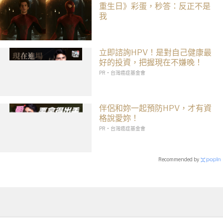
重生日》彩蛋，秒答：反正不是
我
立即諮詢HPV！是對自己健康最
好的投資，把握現在不嫌晚！
PR・台灣癌症基金會
伴侶和妳一起預防HPV，才有資
格說愛妳！
PR・台灣癌症基金會
Recommended by