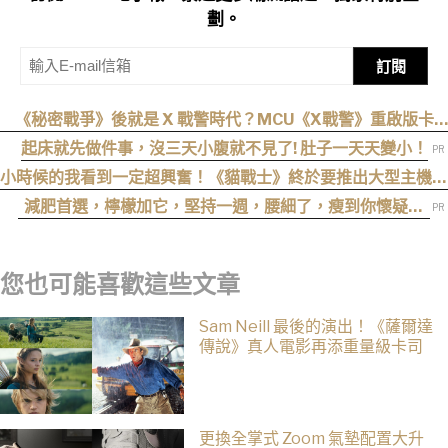
劃。
訂閱
《秘密戰爭》後就是 X 戰警時代？MCU《X戰警》重啟版卡
司、上映時間與最新爆料整理
起床就先做件事，沒三天小腹就不見了! 肚子一天天變小！
小時候的我看到一定超興奮！《貓戰士》終於要推出大型主機遊
戲！《Warrior Cats: Clans of the Forest》今年秋季登場，
減肥首選，檸檬加它，堅持一週，腰細了，瘦到你懷疑人
自創貓咪加入四大部族冒險
生
您也可能喜歡這些文章
Sam Neill 最後的演出！《薩爾達
傳說》真人電影再添重量級卡司
更換全掌式 Zoom 氣墊配置大升