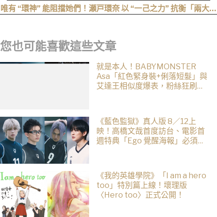
唯有 “環神” 能阻擋她們！瀬戸環奈 以 “一己之力” 抗衡「兩大最
強逆襲」，重磅連霸「七月份」榜單冠軍
您也可能喜歡這些文章
就是本人！BABYMONSTER
Asa「紅色緊身裝+俐落短髮」與
艾達王相似度爆表，粉絲狂刷
「ASA Wong」
《藍色監獄》真人版 8／12上
映！高橋文哉首度訪台、電影首
週特典「Ego 覺醒海報」必須收
藏
《我的英雄學院》「I am a hero
too」特別篇上線！壞理版
〈Hero too〉正式公開！