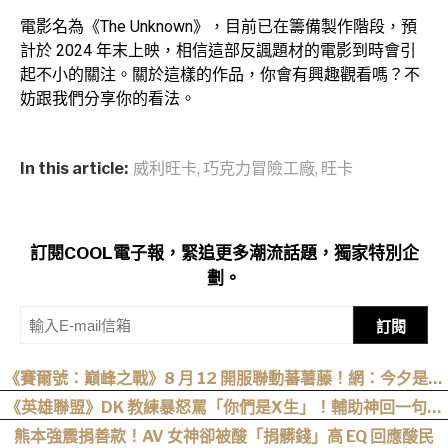
電影名為《The Unknown》，目前已在籌備製作階段，預
計於 2024 年末上映，相信這部反諷題材的電影到時會引
起不小的關注。關於這樣的作品，你會有興趣觀看嗎？不
妨跟我們分享你的看法。
In this article:
威利旺卡
,
巧克力冒險工廠
,
旺卡
訂閱COOL電子報，緊追更多潮流話題，獨家特別企
劃。
訂閱
《賽爾號：巔峰之戰》8 月 12 開服聯動蕃薯藤！網：今夕是何
年？
《英雄聯盟》DK 教練暴怒罵「你們是X生」！輔助神回一句全
場安靜 笑翻：這次真的踢到鐵板
熊本強震捐善款！AV 女神卻被酸「捐髒錢」高 EQ 回應酸民