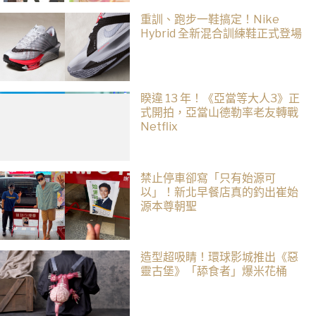
重訓、跑步一鞋搞定！Nike
Hybrid 全新混合訓練鞋正式登場
睽違 13 年！《亞當等大人3》正
式開拍，亞當山德勒率老友轉戰
Netflix
禁止停車卻寫「只有始源可
以」！新北早餐店真的釣出崔始
源本尊朝聖
造型超吸睛！環球影城推出《惡
靈古堡》「舔食者」爆米花桶