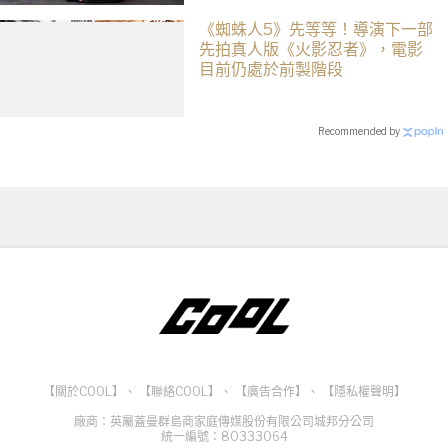
《蜘蛛人5》先等等！導演下一部
先拍真人版《火影忍者》，電影
目前仍處於前製階段
Recommended by
【關於COOL】
、
【聯絡COOL】
、
【廣告合作】
、
【隱私權聲明】
廠商：英屬蓋曼群島商家庭傳媒股份有限公司城邦分公司
統一編號：80333064