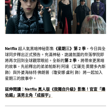
Netflix
超人氣黑暗神秘影集
《星期三》第 2 季
，今日與全
球同步釋出正式預告。充滿神秘、詭譎氛圍的奈落學院即
將再次回到全球觀眾眼前。全新的
第 2 季
，將帶來更黑暗
的故事，先前釋出的弟弟帕斯利·阿達（艾薩克·奧爾多內斯
飾）與外婆海絲特·佛朗普（瓊安娜·盧利 飾）將一起加入
星期三的敘事中。
延伸閱讀：
Netflix 真人版《我獨自升級》影集！官宣「邊
佑錫」演男主角「成振宇」