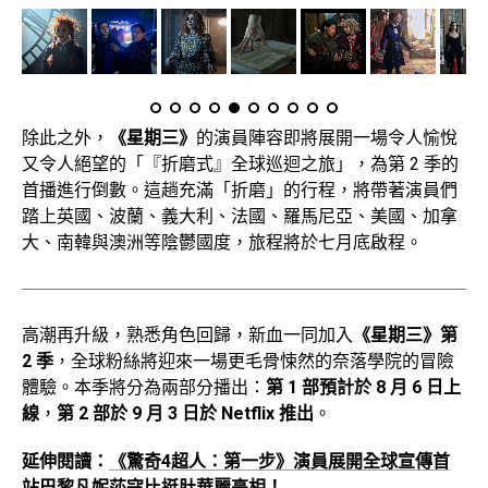
除此之外，
《星期三》
的演員陣容即將展開一場令人愉悅
又令人絕望的「『折磨式』全球巡迴之旅」，為第 2 季的
首播進行倒數。這趟充滿「折磨」的行程，將帶著演員們
踏上英國、波蘭、義大利、法國、羅馬尼亞、美國、加拿
大、南韓與澳洲等陰鬱國度，旅程將於七月底啟程。
高潮再升級，熟悉角色回歸，新血一同加入
《星期三》第
2 季
，全球粉絲將迎來一場更毛骨悚然的奈落學院的冒險
體驗。本季將分為兩部分播出：
第 1 部預計於 8 月 6 日上
線
，
第 2 部於 9 月 3 日於 Netflix 推出
。
延伸閱讀：
《驚奇4超人：第一步》演員展開全球宣傳首
站巴黎凡妮莎寇比挺肚華麗亮相！