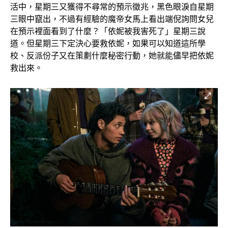
活中，星期三又獲得不尋常的預示徵兆，黑色眼淚自星期
三眼中竄出，不過有經驗的魔帝女馬上看出端倪詢問女兒
在預示裡面看到了什麼？「依妮被我害死了」星期三說
道。但星期三下定決心要救依妮，如果可以知道這所學
校、反派份子又在策劃什麼秘密行動，她就能儘早把依妮
救出來。