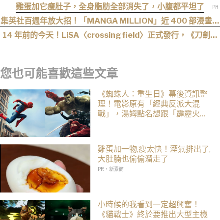
袖
雞蛋加它瘦肚子，全身脂肪全部消失了，小腹都平坦了
集英社百週年放大招！「MANGA MILLION」近 400 部漫畫免
費看，《航海王》、《火影忍者》支援逾百種語言
14 年前的今天！LiSA〈crossing field〉正式發行，《刀劍神
域》OP 不只熱血還藏著桐人、亞絲娜最深的羈絆
您也可能喜歡這些文章
《蜘蛛人：重生日》幕後資訊整
理！電影原有「經典反派大混
戰」，湯姆點名想跟「霹靂火」
合作！邁爾斯注定加入 MCU
雞蛋加一物,瘦太快！溼氣排出了,
大肚腩也偷偷溜走了
PR・新素簡
小時候的我看到一定超興奮！
《貓戰士》終於要推出大型主機