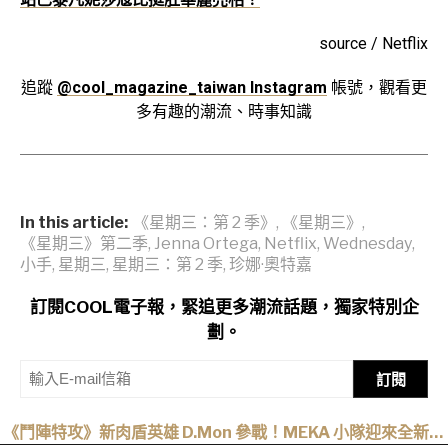
source / Netflix
追蹤
@cool_magazine_taiwan Instagram
帳號，觀看更
多有趣的潮流、時事知識
In this article:
《星期三：第 2 季》
,
《星期三》
,
《星期三》第二季
,
Jenna Ortega
,
Netflix
,
Wednesday
,
小手
,
星期三
,
星期三：第 2 季
,
珍娜·奧特嘉
訂閱COOL電子報，緊追更多潮流話題，獨家特別企
劃。
訂閱
《鬥陣特攻》新肉盾英雄 D.Mon 參戰！MEKA 小隊迎來全新領