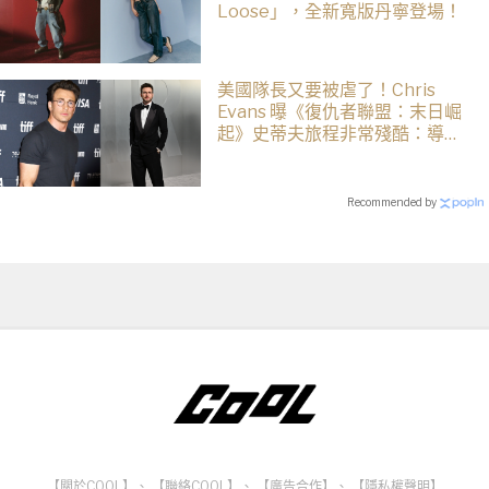
Loose」，全新寬版丹寧登場！
美國隊長又要被虐了！Chris
Evans 曝《復仇者聯盟：末日崛
起》史蒂夫旅程非常殘酷：導演
羅素兄弟最愛虐他了
Recommended by
【關於COOL】
、
【聯絡COOL】
、
【廣告合作】
、
【隱私權聲明】