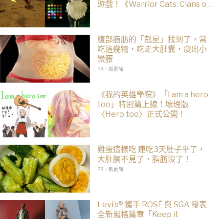
遊戲！《Warrior Cats: Clans of
the Forest》今年秋季登場，自
創貓咪加入四大部族冒險
腹部脂肪的「剋星」找到了，常
吃這幾物，吃走大肚囊，瘦出小
蠻腰
PR・新素簡
《我的英雄學院》「I am a hero
too」特別篇上線！壞理版
〈Hero too〉正式公開！
雞蛋這樣吃 連吃3天肚子平了，
大肚腩不見了，脂肪沒了！
PR・新素簡
Levi’s® 攜手 ROSÉ 與 SGA 發表
全新風格篇章「Keep it