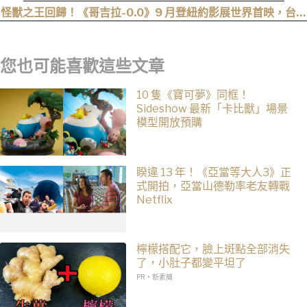
怪獸之王回歸！《哥吉拉-0.0》9 月登紐約影展世界首映，台灣
11 月 6 日上映
您也可能喜歡這些文章
10 隻《寶可夢》同框！
Sideshow 最新「卡比獸」場景
模型開放預購
睽違 13 年！《亞當等大人3》正
式開拍，亞當山德勒率老友轉戰
Netflix
檸檬搭配它，臉上斑點全部消失
了，小肚子都變平坦了
PR・新素簡