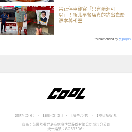
禁止停車卻寫「只有始源可
以」！新北早餐店真的釣出崔始
源本尊朝聖
Recommended by
【關於COOL】
、
【聯絡COOL】
、
【廣告合作】
、
【隱私權聲明】
廠商：英屬蓋曼群島商家庭傳媒股份有限公司城邦分公司
統一編號：80333064