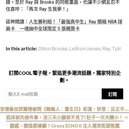
鋒。至於 Ray 與 Brooks 的同框畫面，也讓不少網友忍不
住直呼：「再次 Ray 生我夢！」
延伸閱讀：
人生勝利組！「最強高中生」Ray 開箱 NBA 球
員卡 一魂抽中全球限定 5 張親簽卡
In this article:
Dillon Brooks
,
LeBron James
,
Ray
,
Tylil
訂閱COOL電子報，緊追更多潮流話題，獨家特別企
劃。
訂閱
安德魯加菲爾德被問《蜘蛛人：重生日》彩蛋，秒答：反正不是
我
起床就先做件事，沒三天小腹就不見了! 肚子一天天變小！
腳感、顏值都兼顧！Crocs ECHO II 注入潮流街頭氛圍