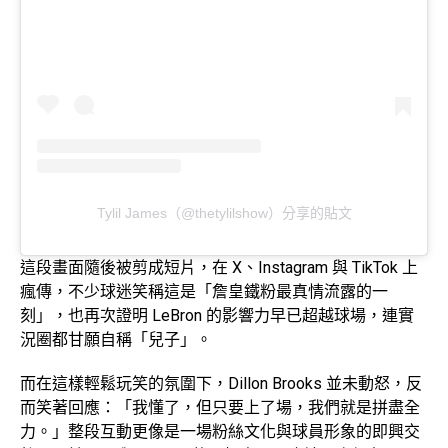
Tylil James（@thetylilshow）分享的貼文
這段畫面隨後被剪成短片，在 X、Instagram 與 TikTok 上
瘋傳，不少球迷笑稱這是「詹皇鐵粉最真情流露的一
刻」，也再次證明 LeBron 的影響力早已超越球場，連實
況圈都甘願自稱「兒子」。
而在這樣輕鬆玩笑的氛圍下，Dillon Brooks 並未動怒，反
而笑著回應：「我懂了，但只要上了場，我們就是拼盡全
力。」整段互動更像是一場粉絲文化與球員形象的即興交