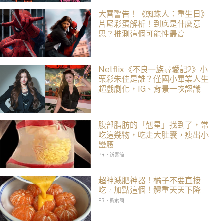
大雷警告！《蜘蛛人：重生日》
片尾彩蛋解析！到底是什麼意
思？推測這個可能性最高
Netflix《不良一族尋愛記2》小
栗彩朱佳是誰？僅國小畢業人生
超戲劇化，IG、背景一次認識
腹部脂肪的「剋星」找到了，常
吃這幾物，吃走大肚囊，瘦出小
蠻腰
PR・新素簡
超神減肥神器！橘子不要直接
吃，加點這個！體重天天下降
PR・新素簡