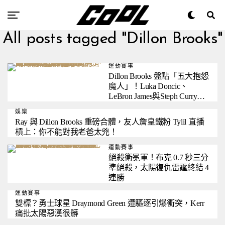
All posts tagged "Dillon Brooks"
運動賽事
Dillon Brooks 盤點「五大抱怨
魔人」！Luka Doncic、
LeBron James與Steph Curry皆
上榜
娛樂
Ray 與 Dillon Brooks 重磅合體，友人詹皇鐵粉 Tylil 直播
槓上：你不能對我老爸太兇！
運動賽事
絕殺衛冕軍！布克 0.7 秒三分
準絕殺，太陽復仇雷霆終結 4
連勝
運動賽事
雙標？勇士球星 Draymond Green 遭驅逐引爆衝突，Kerr
痛批太陽惡漢很髒