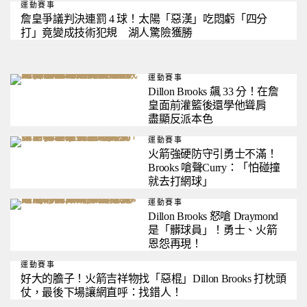
運動賽事
詹皇爭議判決連罰 4 球！太陽「惡漢」吃悶虧「四分
打」竟變成技術犯規 湖人驚險獲勝
運動賽事
Dillon Brooks 飆 33 分！在詹
皇面前灌籃後還學他聳肩
盡顯反派本色
運動賽事
火箭強硬防守引勇士不滿！
Brooks 嗆聲Curry：「怕碰撞
就去打網球」
運動賽事
Dillon Brooks 怒嗆 Draymond
是「髒球員」！勇士、火箭
恩怨再現！
運動賽事
好大的膽子！火箭吉祥物找「惡棍」Dillon Brooks 打枕頭
仗，最後下場讓網直呼：找錯人！