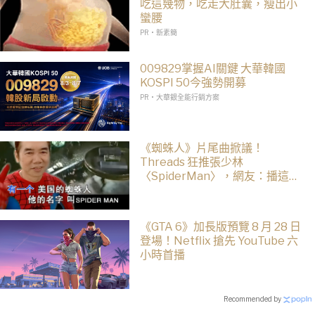
吃這幾物，吃走大肚囊，瘦出小
蠻腰
PR・新素簡
009829掌握AI關鍵 大華韓國
KOSPI 50今強勢開募
PR・大華銀全能行銷方案
《蜘蛛人》片尾曲掀議！
Threads 狂推張少林
〈SpiderMan〉，網友：播這個
直接神作預定
《GTA 6》加長版預覽 8 月 28 日
登場！Netflix 搶先 YouTube 六
小時首播
Recommended by