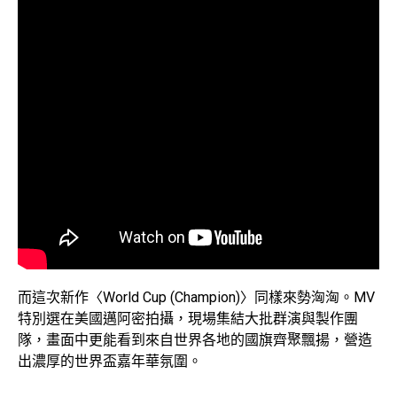
而這次新作〈World Cup (Champion)〉同樣來勢洶洶。MV
特別選在美國邁阿密拍攝，現場集結大批群演與製作團
隊，畫面中更能看到來自世界各地的國旗齊聚飄揚，營造
出濃厚的世界盃嘉年華氛圍。