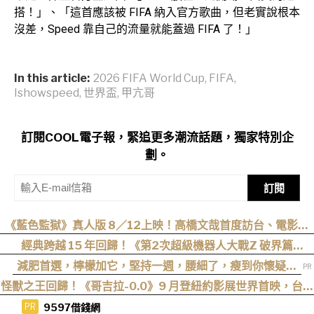
搭！」、「這首應該被 FIFA 納入官方歌曲，但老實說根本
沒差，Speed 靠自己的流量就能蓋過 FIFA 了！」
In this article:
2026 FIFA World Cup
,
FIFA
,
Ishowspeed
,
世界盃
,
甲亢哥
訂閱COOL電子報，緊追更多潮流話題，獨家特別企
劃。
訂閱
《藍色監獄》真人版 8／12上映！高橋文哉首度訪台、電影首
週特典「Ego 覺醒海報」必須收藏
經典跨越 15 年回歸！《第2次超級機器人大戰Z 破界篇
Remastered》確定製作，帶你回顧 SRWZ 系列
減肥首選，檸檬加它，堅持一週，腰細了，瘦到你懷疑人
生
怪獸之王回歸！《哥吉拉-0.0》9 月登紐約影展世界首映，台灣
11 月 6 日上映
9597借錢網
PR