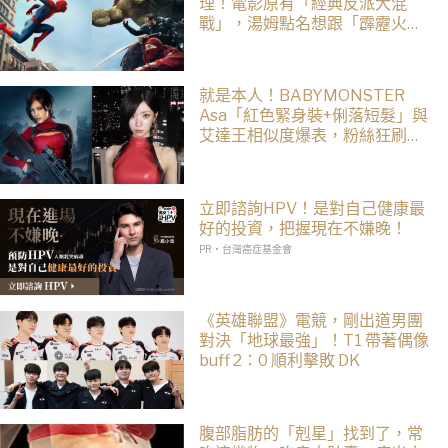
理！電影原有「經典反派大混
戰」，湯姆點名想跟「霹靂火」
合作！邁爾斯注定加入 MCU
就是本人！BABYMONSTER
Asa「紅色緊身裝+俐落短髮」與
艾達王相似度爆表，粉絲狂刷
「ASA Wong」
立即諮詢HPV！是對自己健康最
好的投資，把握現在不嫌晚！
PR・台灣癌症基金會
《英雄聯盟》電競，剛出道男團
對決「地球最強」！T1 帶著偶像
buff 2：0 順利擊敗 DK
腹部脂肪的「剋星」找到了，常