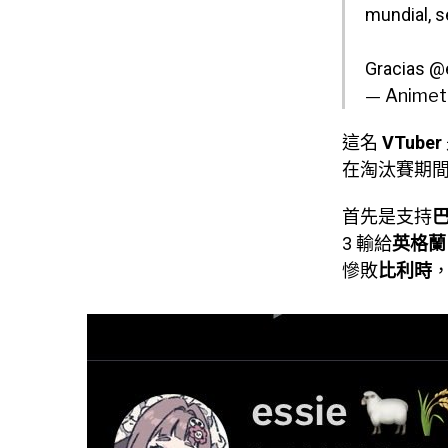
mundial, s
Gracias
@
— Animet
這名
VTuber
在淘汰賽期
首先是支持
3 輸給
英格蘭
慘敗
比利時