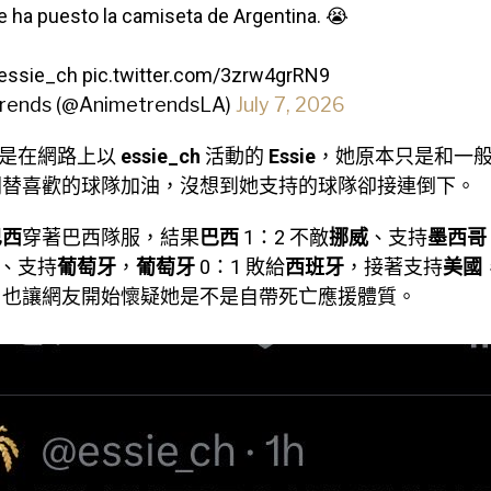
e ha puesto la camiseta de Argentina. 😭
essie_ch
pic.twitter.com/3zrw4grRN9
rends (@AnimetrendsLA)
July 7, 2026
是在網路上以
essie_ch
活動的
Essie
，她原本只是和一
間替喜歡的球隊加油，沒想到她支持的球隊卻接連倒下。
巴西
穿著巴西隊服，結果
巴西
1：2 不敵
挪威
、支持
墨西哥
、支持
葡萄牙
，
葡萄牙
0：1 敗給
西班牙
，接著支持
美國
，也讓網友開始懷疑她是不是自帶死亡應援體質。