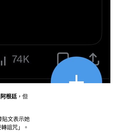
的
阿根廷
，但
發貼文表示她
逆轉詛咒」。