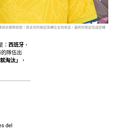
上哪隊球衣哪隊就倒！原支持阿根廷突轉往支持埃及，最終阿根廷完成逆轉
是：
西班牙
、
持的隊伍出
就淘汰」
，
es del