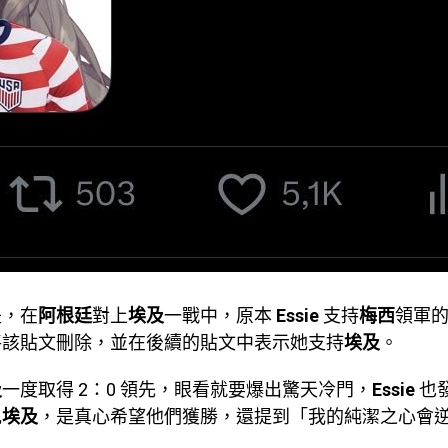
是，在
阿根廷
對上
埃及
一戰中，原本
Essie
支持
梅西
領軍
將該貼文刪除，並在後續的貼文中表示她支持
埃及
。
及
一度取得 2：0 領先，眼看就要爆出驚天冷門，
Essie
也
咒
埃及
，是真心希望他們獲勝，還提到「我的純潔之心會