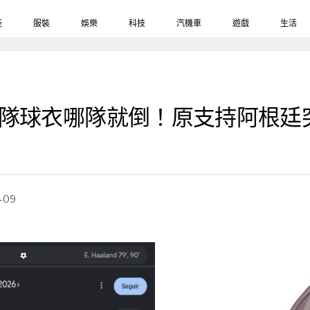
鞋
服裝
娛樂
科技
汽機車
遊戲
生活
穿上哪隊球衣哪隊就倒！原支持阿根
-09