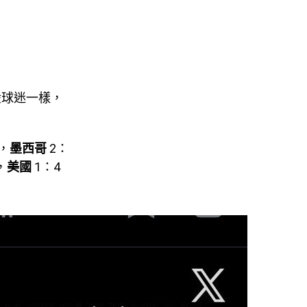
般球迷一樣，
，
墨西哥
2：
，
美國
1：4