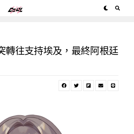
廷突轉往支持埃及，最終阿根廷