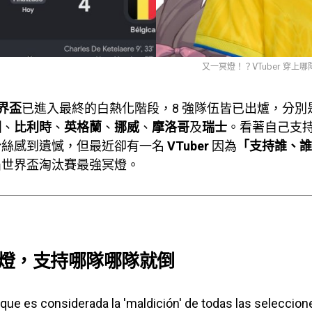
又一冥燈！？VTuber 穿
世界盃
已進入最終的白熱化階段，8 強隊伍皆已出爐，分別
國
、
比利時
、
英格蘭
、
挪威
、
摩洛哥
及
瑞士
。看著自己支
粉絲感到遺憾，但最近卻有一名
VTuber
因為
「支持誰、誰
屆世界盃淘汰賽最強冥燈。
燈，支持哪隊哪隊就倒
que es considerada la 'maldición' de todas las seleccion