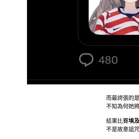
而最誇張的
不知為何她
結果比賽
埃
不是故意詛