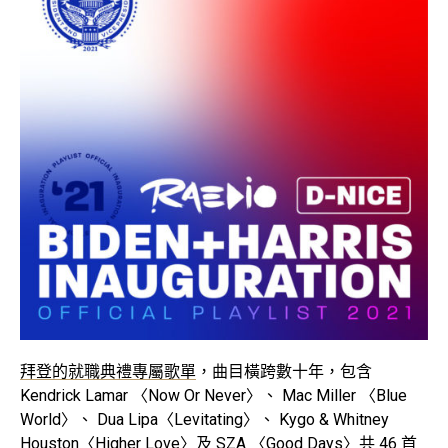
拜登的就職典禮專屬歌單
，曲目橫跨數十年，包含
Kendrick Lamar 〈Now Or Never〉、 Mac Miller 〈Blue
World〉、 Dua Lipa〈Levitating〉、 Kygo & Whitney
Houston〈Higher Love〉及 SZA 〈Good Days〉共 46 首