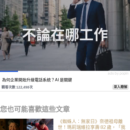
ads by popIn
為何企業開始升級電話系統？AI 是關鍵
深入瞭解
觀看次數 122,498次
您也可能喜歡這些文章
《蜘蛛人：無家日》奈德祖母離
世！瑪莉瑞維拉享壽 82 歲，「我