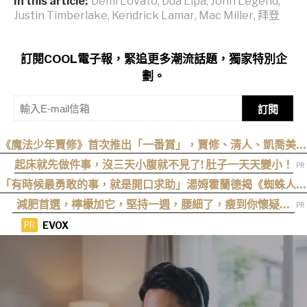
In this article:
Demi Lovato
,
Dua Lipa
,
John Legend
,
Justin Timberlake
,
Kendrick Lamar
,
Mac Miller
,
拜登
訂閱COOL電子報，緊追更多潮流話題，獨家特別企
劃。
訂閱
《魔法少年賈修》首次推出「一番賞」，賈修、清人、凱喬美與
福爾高雷登場
起床就先做件事，沒三天小腹就不見了! 肚子一天天變小！
「有時候最勇敢的事，就是開口求助」湯姆霍蘭德揭《蜘蛛人：
重生日》最重要的人性核心
減肥首選，檸檬加它，堅持一週，腰細了，瘦到你懷疑人
生
EVOX
PR