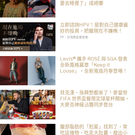
要去睡覺了」成絕響
立即諮詢HPV！是對自己健康最
好的投資，把握現在不嫌晚！
PR・台灣癌症基金會
Levi’s® 攜手 ROSÉ 與 SGA 發表
全新風格篇章「Keep it
Loose」，全新寬版丹寧登場！
貝克漢、孫興慜都來了！麥當勞
FIFA 世界盃餐限定球星杯開抽，
大麥克神級沾醬同步登台
腹部脂肪的「剋星」找到了，常
吃這幾物，吃走大肚囊，瘦出小