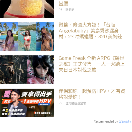
蠻腰
PR・新素簡
微整、修圖大方認！「台版
Angelababy」美島秀沙漏身
材，23 吋螞蟻腰、32D 美胸辣度
破表！
Game Freak 全新 ARPG《轉世
之獸》正式發售！一人一犬踏上
末日日本討伐之旅
伴侶和妳一起預防HPV，才有資
格說愛妳！
PR・台灣癌症基金會
Recommended by