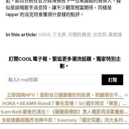
對
。節目日前在官方微博預告下一位來踢館的音樂人，疑
似是說唱歌手派克特，讓不少觀眾相當期待，同樣是
rapper 的派克特會獲得什麼樣的點評。
In this article:
VAVA
,
丁太昇
,
天賜的聲音
,
派克特
,
萬妮達
訂閱COOL電子報，緊追更多潮流話題，獨家特別企
劃。
訂閱
立即諮詢HPV！是對自己健康最好的投資，把握現在不嫌
晚！
HOKA × BEAMS Bondi 7 聯名登場！50 週年限定「禪意」配
色！
Sam Neill 最後的演出！《薩爾達傳說》真人電影再添重量級卡
司
全新旗艦超臨界泡棉中底！Saucony「穩定保護」四大系列鞋
款發布