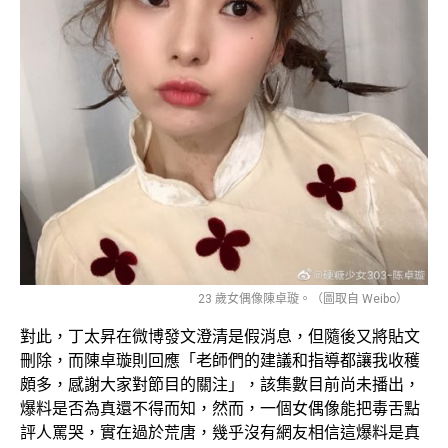
23 歲女偶像陳卓璇。（圖取自 Weibo）
對此，丁太昇在微博發文澄清是假消息，但隨後又將貼文
刪除，而陳卓璇則回應「老師們的建議和指導都讓我收穫
頗多，感謝大家對節目的關注」，該集數目前尚未播出，
爆料是否為真還不得而知，然而，一個女偶像能把毒舌點
評人罵哭，實在過於荒唐，幾乎沒有網友相信這爆料是真