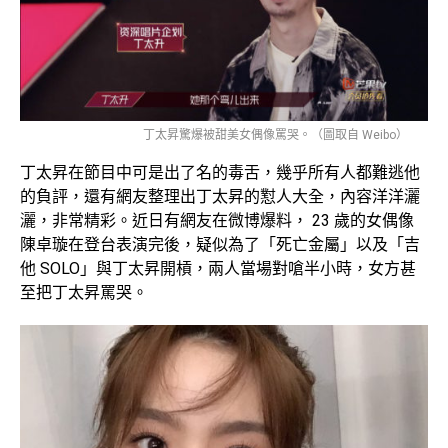
丁太昇驚爆被甜美女偶像罵哭。（圖取自 Weibo）
丁太昇在節目中可是出了名的毒舌，幾乎所有人都難逃他
的負評，還有網友整理出丁太昇的懟人大全，內容洋洋灑
灑，非常精彩。近日有網友在微博爆料， 23 歲的女偶像
陳卓璇在登台表演完後，疑似為了「死亡金屬」以及「吉
他 SOLO」與丁太昇開槓，兩人當場對嗆半小時，女方甚
至把丁太昇罵哭。