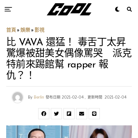
首頁
»
娛樂
»
影視
比 VAVA 還猛！ 毒舌丁太昇
驚爆被甜美女偶像罵哭 派克
特前來踢館幫 rapper 報
仇？！
By
Berlin
發布日期
2021-02-04
,
更新時間
2021-02-04