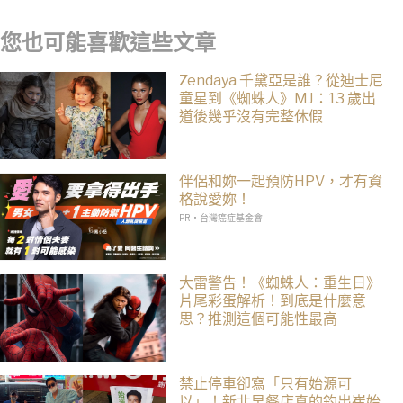
您也可能喜歡這些文章
Zendaya 千黛亞是誰？從迪士尼
童星到《蜘蛛人》MJ：13 歲出
道後幾乎沒有完整休假
伴侶和妳一起預防HPV，才有資
格說愛妳！
PR・台灣癌症基金會
大雷警告！《蜘蛛人：重生日》
片尾彩蛋解析！到底是什麼意
思？推測這個可能性最高
禁止停車卻寫「只有始源可
以」！新北早餐店真的釣出崔始