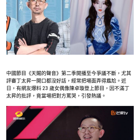
中國節目《天賜的聲音》第二季開播至今爭議不斷，尤其
評審丁太昇一開口都沒好話，經常把場面弄得尷尬。近
日，有網友爆料 23 歲女偶像陳卓璇登上節目，因不滿丁
太昇的批評，竟當場把對方罵哭，引發熱議。