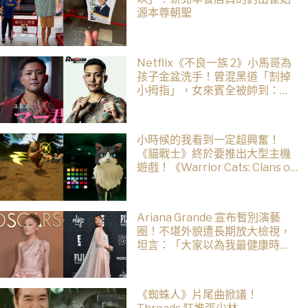
源本尊朝聖
Netflix《不良一族 2》小馬哥為
孩子金盆洗手！曾混黑道「割掉
小拇指」，女來賓全被帥到：超
有骨氣
小時候的我看到一定超興奮！
《貓戰士》終於要推出大型主機
遊戲！《Warrior Cats: Clans of
the Forest》今年秋季登場，自
創貓咪加入四大部族冒險
Ariana Grande 宣布暫別演藝
圈！不堪外貌遭長期放大檢視，
坦言：「大家以為我最健康時，
其實是人生最低谷」
《蜘蛛人》片尾曲掀議！