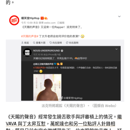
的。
派克特將踢館《天賜的聲音》。（圖擷自 Weibo）
《天賜的聲音》經常發生饒舌歌手與評審槓上的情況。
繼
VAVA 與丁太昇互懟
，
萬妮達也和另一位點評人針鋒相