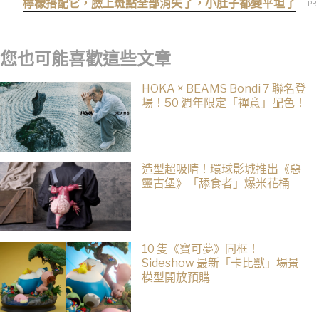
檸檬搭配它，臉上斑點全部消失了，小肚子都變平坦了
您也可能喜歡這些文章
HOKA × BEAMS Bondi 7 聯名登
場！50 週年限定「禪意」配色！
造型超吸睛！環球影城推出《惡
靈古堡》「舔食者」爆米花桶
10 隻《寶可夢》同框！
Sideshow 最新「卡比獸」場景
模型開放預購