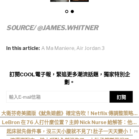
SOURCE/ @JAMES.WHITNER
In this article:
A Ma Maniere
,
Air Jordan 3
訂閱COOL電子報，緊追更多潮流話題，獨家特別企
劃。
訂閱
大衛芬奇美國版《魷魚遊戲》確定告吹！Netflix 傳調整策略，
不再推進該系列
LeBron 在 76 人打什麼位置？主帥 Nick Nurse 給解答：他將
成為進攻發動機
起床就先做件事，沒三天小腹就不見了! 肚子一天天變小！