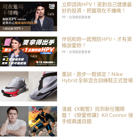
立即諮詢HPV！是對自己健康最
好的投資，把握現在不嫌晚！
PR・台灣癌症基金會
伴侶和妳一起預防HPV，才有資
格說愛妳！
PR・台灣癌症基金會
重訓、跑步一鞋搞定！Nike
Hybrid 全新混合訓練鞋正式登場
漫威《X戰警》找到新任獨眼
龍！《戀愛修課》Kit Connor 接
手經典護目鏡