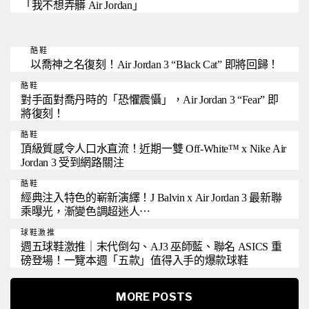
「我不想弄髒 Air Jordan」
酷鞋
以喬神之名復刻！Air Jordan 3 “Black Cat” 即將回歸！
酷鞋
對手面對喬丹時的「恐懼震懾」，Air Jordan 3 “Fear” 即
將復刻！
酷鞋
頂級質感令人口水直流！近期一雙 Off-White™ x Nike Air
Jordan 3 受到網路關注
酷鞋
經典注入特色的嶄新演繹！J Balvin x Air Jordan 3 最新聯
乘曝光，漸變色調超迷人⋯
球鞋激推
週五球鞋激推｜末代倒勾、AJ3 巫師藍、聯名 ASICS 重
磅登場！一覽本週「五款」值得入手的爆款球鞋
MORE POSTS