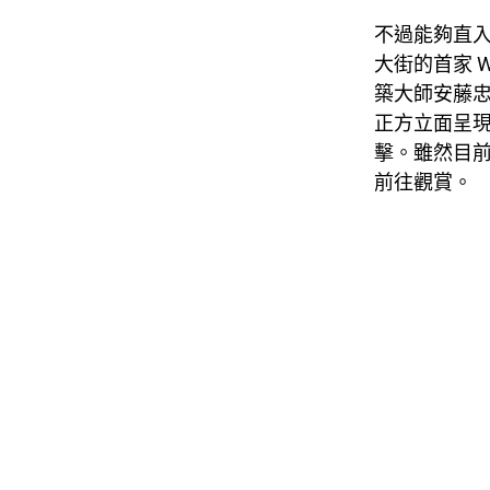
不過能夠直
大街的首家 W
築大師安藤忠
正方立面呈
擊。雖然目
前往觀賞。