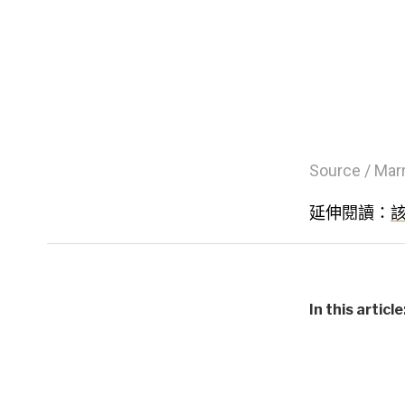
Source / Marr
延伸閱讀：
該
In this article