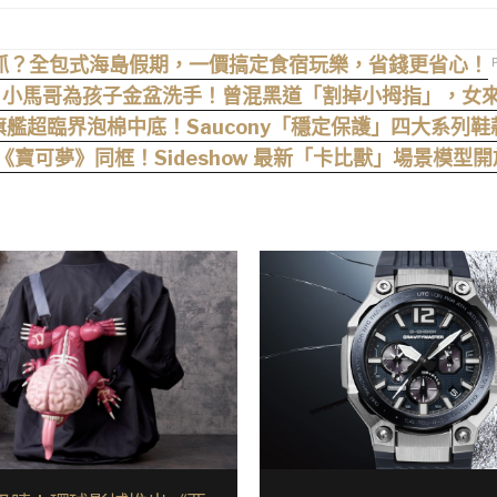
抓？全包式海島假期，一價搞定食宿玩樂，省錢更省心！
族 2》小馬哥為孩子金盆洗手！曾混黑道「割掉小拇指」，
旗艦超臨界泡棉中底！Saucony「穩定保護」四大系列鞋
隻《寶可夢》同框！Sideshow 最新「卡比獸」場景模型