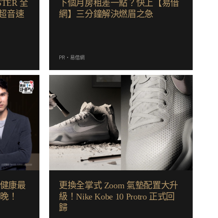
STER 全
下個月房租差一點？快上【易借
以超音速
網】三分鐘解決燃眉之急
PR・易借網
己健康最
更換全掌式 Zoom 氣墊配置大升
嫌晚！
級！Nike Kobe 10 Protro 正式回
歸