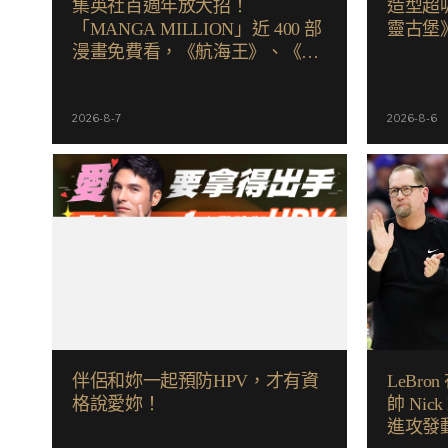
集英社百週年放大招！
造型超
「MANGA MILLION」近 400 部
靈古堡
漫畫免費看，《航海王》、《火
影忍者》支援逾百種語言
2026-8-7
2026-8-6
伴侶和妳一起預防HPV，才有資
LeBro
格說愛妳！
帥 Nic
進攻發