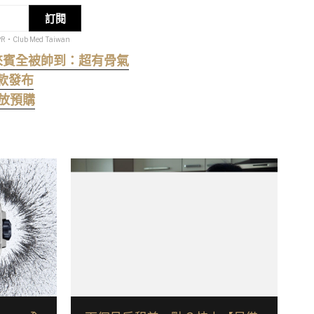
訂閱
PR・Club Med Taiwan
女來賓全被帥到：超有骨氣
款發布
開放預購