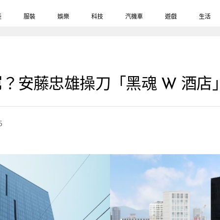
鞋
服裝
娛樂
科技
汽機車
遊戲
生活
築屌？安藤忠雄操刀「黑魂 W 酒
5