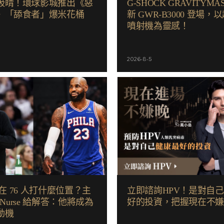
吸睛！環球影城推出《惡
G-SHOCK GRAVITYMA
》「舔食者」爆米花桶
新 GWR-B3000 登場，
噴射機為靈感！
2026-8-5
n 在 76 人打什麼位置？主
立即諮詢HPV！是對自
k Nurse 給解答：他將成為
好的投資，把握現在不
動機