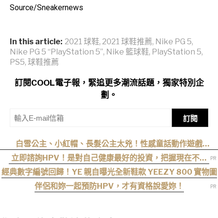
Source/Sneakernews
In this article:
2021 球鞋
,
2021 球鞋推薦
,
Nike PG 5
,
Nike PG 5 “PlayStation 5”
,
Nike 籃球鞋
,
PlayStation 5
,
PS5
,
球鞋推薦
訂閱COOL電子報，緊追更多潮流話題，獨家特別企
劃。
訂閱
白雪公主、小紅帽、長髮公主太兇！性感童話動作遊戲
《Swords & Slippers》Steam 頁面公開
立即諮詢HPV！是對自己健康最好的投資，把握現在不嫌
晚！
經典數字編號回歸！YE 親自曝光全新鞋款 YEEZY 800 實物圖
伴侶和妳一起預防HPV，才有資格說愛妳！