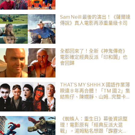
Sam Neill 最後的演出！《薩爾達
傳說》真人電影再添重量級卡司
全都回來了！全新《神鬼傳奇》
電影確定經典反派「印和闐」也
會回歸
THAT’S MY SHHH X 國語作業簿
睽違 8 年再合體！「TM 國 2」集
結熊仔、陳嫺靜、山姆…完整卡
司、售票資訊一次看
《蜘蛛人：重生日》幕後資訊整
理！電影原有「經典反派大混
戰」，湯姆點名想跟「霹靂火」