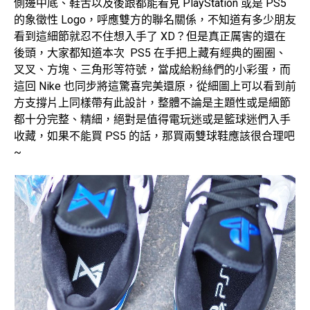
側邊中底、鞋舌以及後跟都能看見 PlayStation 或是 PS5
的象徵性 Logo，呼應雙方的聯名關係，不知道有多少朋友
看到這細節就忍不住想入手了 XD？但是真正厲害的還在
後頭，大家都知道本次 PS5 在手把上藏有經典的圈圈、
叉叉、方塊、三角形等符號，當成給粉絲們的小彩蛋，而
這回 Nike 也同步將這驚喜完美還原，從細圖上可以看到前
方支撐片上同樣帶有此設計，整體不論是主題性或是細節
都十分完整、精細，絕對是值得電玩迷或是籃球迷們入手
收藏，如果不能買 PS5 的話，那買兩雙球鞋應該很合理吧
~