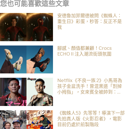
您也可能喜歡這些文章
安德魯加菲爾德被問《蜘蛛人：
重生日》彩蛋，秒答：反正不是
我
腳感、顏值都兼顧！Crocs
ECHO II 注入潮流街頭氛圍
Netflix《不良一族 2》小馬哥為
孩子金盆洗手！曾混黑道「割掉
小拇指」，女來賓全被帥到：超
有骨氣
《蜘蛛人5》先等等！導演下一部
先拍真人版《火影忍者》，電影
目前仍處於前製階段