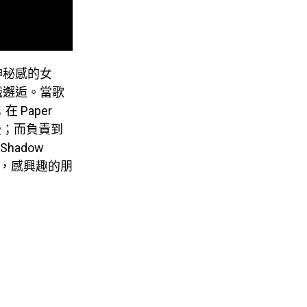
神秘感的女
識邂逅。當歌
 Paper
漫；而負責到
hadow
靈魂，感興趣的朋