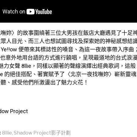
找嘸妳〉的故事圍繞著三位大男孩在飯店大廳遇見了十足
住眾人目光、而三人也想試圖尋找及探索她的神秘感想結
e!!ow 便帶來其標誌性的嗓音、為這一夜故事帶入序曲；在
、他也意外地用台語的方式進行饒唱，呈現最道地的台式浪
的魅力女聲 8llie，同樣以顯著的聲線演繹出經典歌詞，這般 S
 與 8llie 的絕佳搭配、著實賦予了〈北京一夜找嘸妳〉嶄新
聆聽、感受他們所激盪出了魅力火花！
dow Project
:
8llie
,
Shadow Project影子計劃