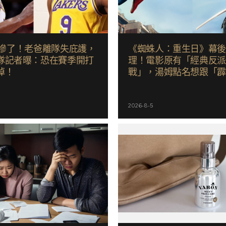
ny 慘了！老爸離隊失庇護，
《蜘蛛人：重生日》幕
隊記者曝：恐在賽季開打
理！電影原有「經典反
掉！
戰」，湯姆點名想跟「
合作！邁爾斯注定加入 M
2026-8-5