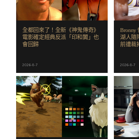
全都回來了！全新《神鬼傳奇》
Bron
電影確定經典反派「印和闐」也
湖人隨
會回歸
前遭裁
2026-8-7
2026-8-7