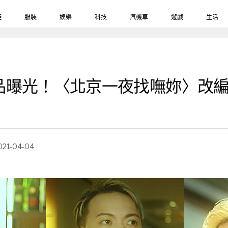
鞋
服裝
娛樂
科技
汽機車
遊戲
生活
一浪漫作品曝光！〈北京一夜找嘸妳〉改編
021-04-04