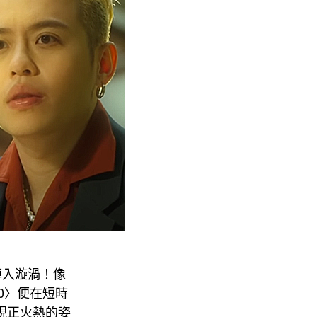
掉入漩渦！像
020〉便在短時
」現正火熱的姿