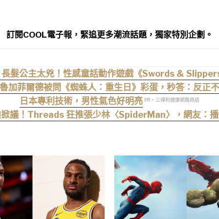
訂閱COOL電子報，緊追更多潮流話題，獨家特別企劃。
公主太兇！性感童話動作遊戲《Swords & Slipper
魯加菲爾德被問《蜘蛛人：重生日》彩蛋，秒答：反正
日本專利技術，男性氣色好明亮
PR・三得利健康網路商店
議！Threads 狂推張少林〈SpiderMan〉，網友