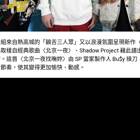
這組來自熱高城的「饒舌三人眾」又以浪漫氛圍呈現新作
樣自經典歌曲〈北京一夜〉、Shadow Project 藉此
。這首〈北京一夜找嘸妳〉由 SP 當家製作人 Bu$y 操
新節奏，使其變得更加愉快、動感。