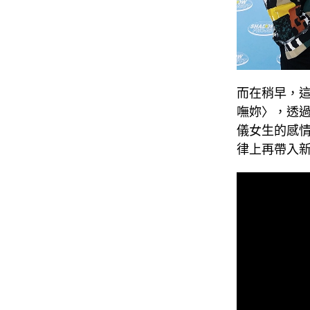
而在稍早，
嘸妳〉，透過取
儀女生的感情
律上再帶入