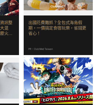
後資訊整
出國花費難抓？全包式海島假
派大混
期，一價搞定食宿玩樂，省錢更
霹靂火」
省心！
CU
PR・Club Med Taiwan