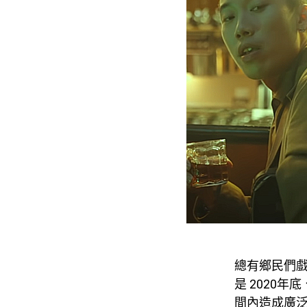
總有鄉民們戲
是 2020年
間內造成廣泛