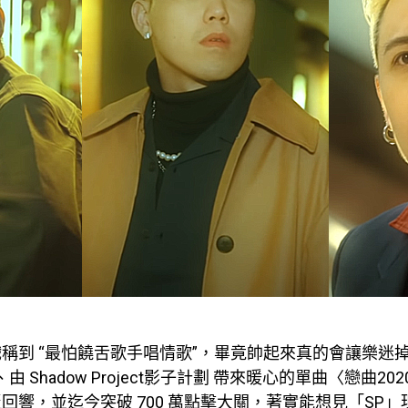
稱到 “最怕饒舌歌手唱情歌”，畢竟帥起來真的會讓樂迷
底、由 Shadow Project影子計劃 帶來暖心的單曲〈戀曲2
回響，並迄今突破 700 萬點擊大關，著實能想見「SP