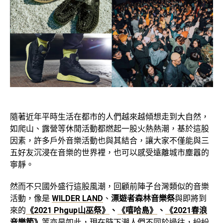
隨著近年平時生活在都市的人們越來越傾想走到大自然，
如爬山、露營等休閒活動都燃起一股火熱熱潮，基於這股
因素，許多戶外音樂活動也與其結合，讓大家不僅能與三
五好友沉浸在音樂的世界裡，也可以感受遠離城市塵囂的
寧靜。
然而不只國外盛行這股風潮，回顧前陣子台灣類似的音樂
活動，像是
WILDER LAND
、
漂遊者森林音樂祭
與即將到
來的
《2021 Phgup山巫祭》
、
《嘻哈島》
、
《
2021春浪
音樂節》
等亦是如此，現在時下潮人們不同於過往，紛紛