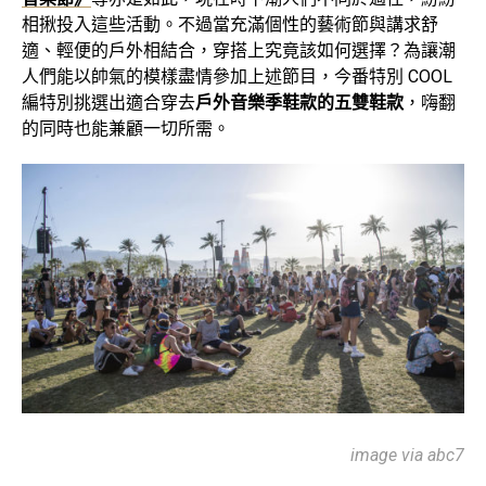
相揪投入這些活動。不過當充滿個性的藝術節與講求舒
適、輕便的戶外相結合，穿搭上究竟該如何選擇？為讓潮
人們能以帥氣的模樣盡情參加上述節目，今番特別 COOL
編特別挑選出適合穿去
戶外音樂季鞋款的五雙鞋款
，嗨翻
的同時也能兼顧一切所需。
image via abc7