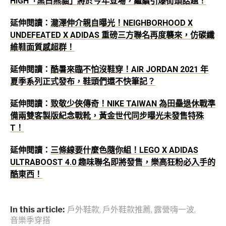
HIGH「黑白熊貓」將於今年登場，繼續引爆街頭話題！
延伸閱讀：
瀧澤伸介親自曝光！NEIGHBORHOOD X
UNDEFEATED X ADIDAS 重磅三方聯名再度襲來，仿碳纖
維鞋面質感超群！
延伸閱讀：
酷暑來臨不怕沒鞋穿！AIR JORDAN 2021 年
夏季系列正式發布，鞋頭們還不快筆記？
延伸閱讀：
致敬少俠傳奇！NIKE TAIWAN 為田壘退休戰準
備兩雙客製版紀念戰靴，黃金世代同步曝光未發售特殊
T！
延伸閱讀：
三條線要什麼色隨你組！LEGO X ADIDAS
ULTRABOOST 4.0 趣味聯名即將發售，樂高狂粉必入手的
酷東西！
In this article:
戶外鞋款
,
戶外鞋款推薦
,
露營嗨一波
,
音樂季穿搭