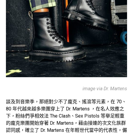
image via Dr. Martens
談及到音樂季，那絕對少不了龐克、搖滾等元素，在 70、
80 年代越來越多樂團穿上了
Dr. Martens
，在名人效應之
下，粉絲們爭相效法
The Clash
、
Sex Pistols
等舉足輕重
的龐克樂團開始穿著
Dr. Martens
，藉由接連的次文化族群
認同感，確立了
Dr. Martens
在年輕世代當中的代表性，儼