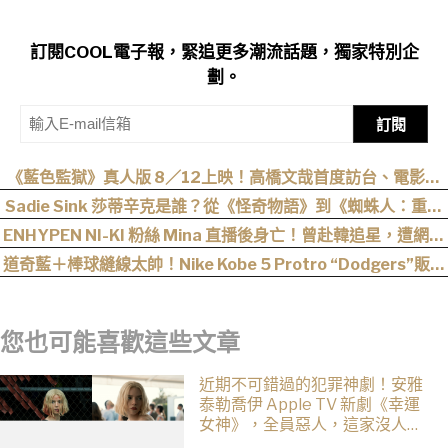
訂閱COOL電子報，緊追更多潮流話題，獨家特別企
劃。
訂閱
《藍色監獄》真人版 8／12上映！高橋文哉首度訪台、電影首
週特典「Ego 覺醒海報」必須收藏
Sadie Sink 莎蒂辛克是誰？從《怪奇物語》到《蜘蛛人：重生
日》，10 年長成好萊塢新生代女星
ENHYPEN NI-KI 粉絲 Mina 直播後身亡！曾赴韓追星，遭網暴
事件始末曝光
道奇藍＋棒球縫線太帥！Nike Kobe 5 Protro “Dodgers”販售
資訊釋出
您也可能喜歡這些文章
近期不可錯過的犯罪神劇！安雅
泰勒喬伊 Apple TV 新劇《幸運
女神》，全員惡人，這家沒人是
正常的！