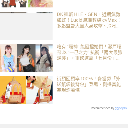
DK 連斬 HLE、GEN，近期氣勢
如虹！Lucid 感謝教練 cvMax：
多虧監督大量人身攻擊、冷嘲熱
諷
唯有 “環神” 能阻擋她們！瀬戸環
奈 以 “一己之力” 抗衡「兩大最強
逆襲」，重磅連霸「七月份」榜
單冠軍
街頭回頭率 100%！麥當勞「外
送紙袋後背包」登場，側邊真能
塞現炸薯條！
Recommended by