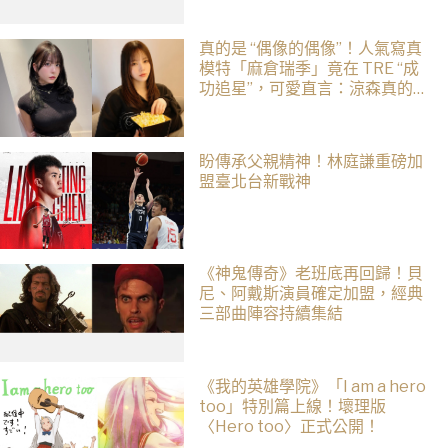
真的是 “偶像的偶像”！人氣寫真
模特「麻倉瑞季」竟在 TRE “成
功追星”，可愛直言：涼森真的太
可愛，幸好有來台灣
盼傳承父親精神！林庭謙重磅加
盟臺北台新戰神
《神鬼傳奇》老班底再回歸！貝
尼、阿戴斯演員確定加盟，經典
三部曲陣容持續集結
《我的英雄學院》「I am a hero
too」特別篇上線！壞理版
〈Hero too〉正式公開！