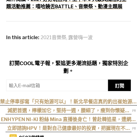
題活動推薦：嘻哈饒舌BATTLE、音樂祭、動漫主題展
In this article:
2021音樂祭
,
露營嗨一波
訂閱COOL電子報，緊追更多潮流話題，獨家特別企
劃。
訂閱
禁止停車卻寫「只有始源可以」！新北早餐店真的釣出崔始源本
尊朝聖
減肥首選，檸檬加它，堅持一週，腰細了，瘦到你懷疑人
生
ENHYPEN NI-KI 粉絲 Mina 直播後身亡！曾赴韓追星，遭網暴
事件始末一次看
立即諮詢HPV！是對自己健康最好的投資，把握現在不嫌
晚！