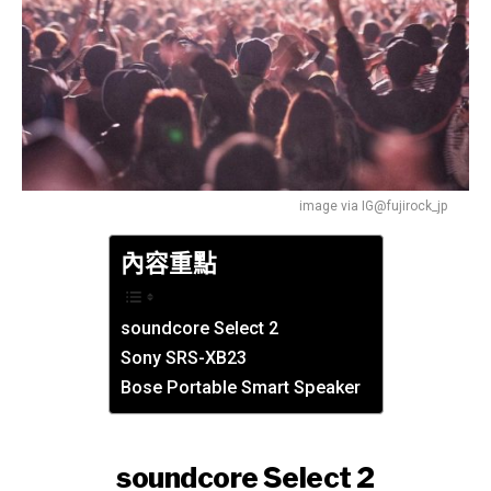
image via IG@fujirock_jp
內容重點
soundcore Select 2
Sony SRS-XB23
Bose Portable Smart Speaker
soundcore Select 2