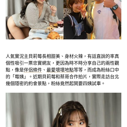
人氣實況主貝莉莓長相甜美、身材火辣，有話直說的率真
個性吸引一票忠實網友，更因為時不時分享自己的兩性觀
點，像是
伴侶條件
、
最愛壞壞地點
等等，而成為粉絲口中
的「莓姨」。近期貝莉莓和蔡哥合作拍片，實際走訪台北
幾個隱密的約會景點，粉絲竟然起鬨要四姨試車。