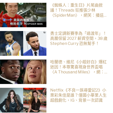
《蜘蛛人：重生日》片尾曲掀
議！Threads 狂推張少林
〈SpiderMan〉，網笑：播這個
直接神作預定
勇士定調新賽季為「過渡年」！
高層保留 2027 薪資空間，38 歲
Stephen Curry 恐無幫手！
哈蘭德、維尼《小姐好白》爆紅
迷因！本尊驚喜現身世界盃唱
〈A Thousand Miles〉，網：文
藝復興了
Netflix《不良一族尋愛記2》小
栗彩朱佳是誰？僅國小畢業人生
超戲劇化，IG、背景一次認識