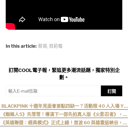
In this article:
蔡哥
,
貝莉莓
訂閱COOL電子報，緊追更多潮流話題，獨家特別企
劃。
訂閱
BLACKPINK 十週年見面會差點四缺一？活動限 40 人入場 YG
遭全網撻伐！
《蜘蛛人5》先等等！導演下一部先拍真人版《火影忍者》，電
影目前仍處於前製階段
《英雄聯盟：經典模式》正式上線！首波 60 英雄重返峽谷，阿