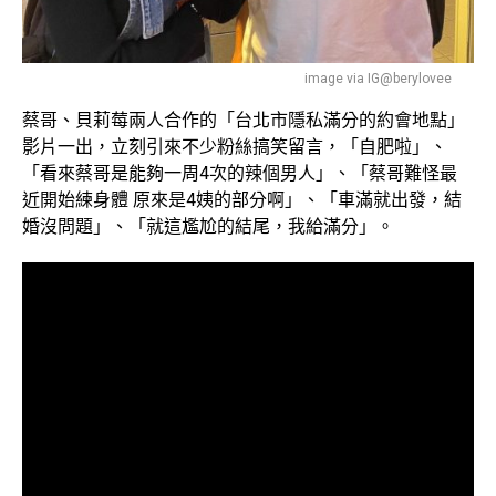
image via IG@berylovee
蔡哥、貝莉莓兩人合作的「台北市隱私滿分的約會地點」
影片一出，立刻引來不少粉絲搞笑留言，「自肥啦」、
「看來蔡哥是能夠一周4次的辣個男人」、「蔡哥難怪最
近開始練身體 原來是4姨的部分啊」、「車滿就出發，結
婚沒問題」、「就這尷尬的結尾，我給滿分」。