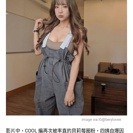
image via IG@berylovee
影片中，COOL 編再次被率直的貝莉莓圈粉，四姨自爆因