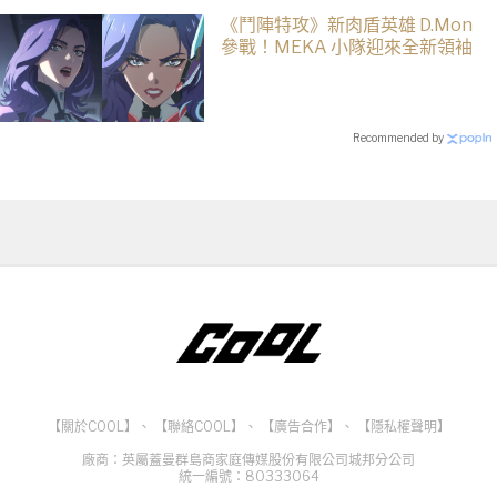
《鬥陣特攻》新肉盾英雄 D.Mon
參戰！MEKA 小隊迎來全新領袖
Recommended by
【關於COOL】
、
【聯絡COOL】
、
【廣告合作】
、
【隱私權聲明】
廠商：英屬蓋曼群島商家庭傳媒股份有限公司城邦分公司
統一編號：80333064