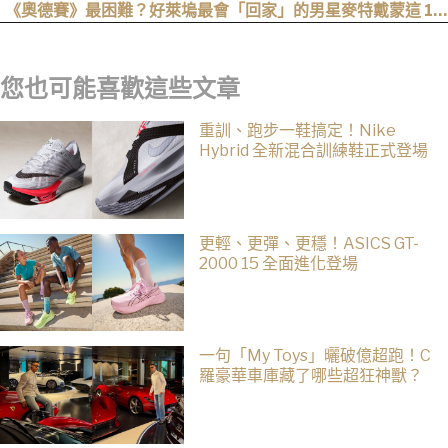
卡莉、凱能、慎下一波加入
《奧德賽》最困難？好萊塢最會「回家」的男星麥特戴蒙這 12
部電影哪個回家難度最高？
您也可能喜歡這些文章
重訓、跑步一鞋搞定！Nike
Hybrid 全新混合訓練鞋正式登場
更輕、更彈、更穩！ASICS GT-
2000 15 全面進化登場
一句「My Toys」曬破億超跑！C
羅豪華車庫藏了哪些超狂神獸？