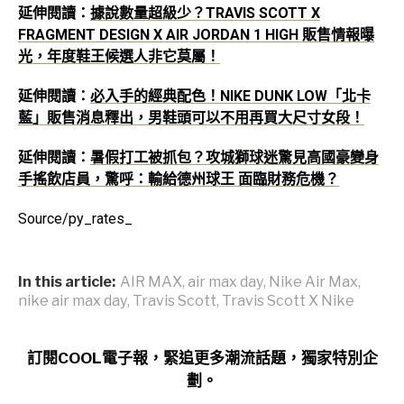
延伸閱讀：
據說數量超級少？TRAVIS SCOTT X
FRAGMENT DESIGN X AIR JORDAN 1 HIGH 販售情報曝
光，年度鞋王候選人非它莫屬！
延伸閱讀：
必入手的經典配色！NIKE DUNK LOW「北卡
藍」販售消息釋出，男鞋頭可以不用再買大尺寸女段！
延伸閱讀：
暑假打工被抓包？攻城獅球迷驚見高國豪變身
手搖飲店員，驚呼：輸給德州球王 面臨財務危機？
Source/py_rates_
In this article:
AIR MAX
,
air max day
,
Nike Air Max
,
nike air max day
,
Travis Scott
,
Travis Scott X Nike
訂閱COOL電子報，緊追更多潮流話題，獨家特別企
劃。