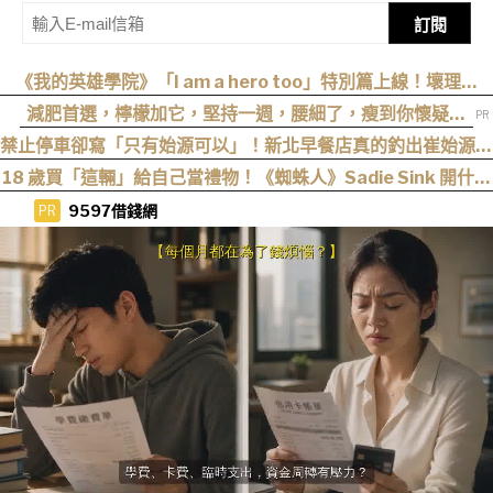
訂閱
《我的英雄學院》「I am a hero too」特別篇上線！壞理版
〈Hero too〉正式公開！
減肥首選，檸檬加它，堅持一週，腰細了，瘦到你懷疑人
生
禁止停車卻寫「只有始源可以」！新北早餐店真的釣出崔始源本
尊朝聖
18 歲買「這輛」給自己當禮物！《蜘蛛人》Sadie Sink 開什麼
車？
9597借錢網
PR