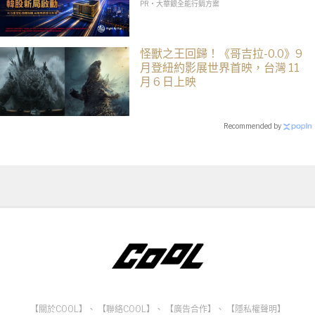
PR・大華銀全能行銷方案
怪獸之王回歸！《哥吉拉-0.0》9
月登紐約影展世界首映，台灣 11
月 6 日上映
Recommended by
【關於COOL】
、
【聯絡COOL】
、
【廣告合作】
、
【隱私權聲明】