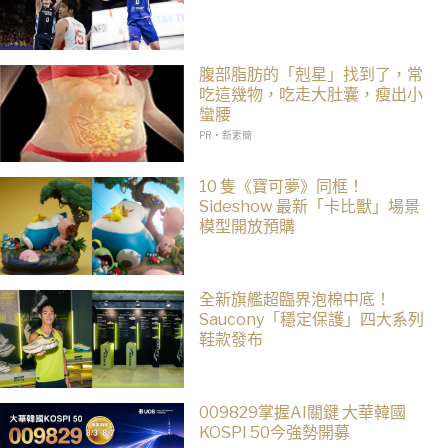
腹部脂肪的「剋星」找到了，常
吃這幾物，吃走大肚囊，瘦出小
蠻腰
PR・新素簡
10 隻《寶可夢》同框！
Sideshow 最新「卡比獸」場景
模型開放預購
全新旗艦超臨界泡棉中底！
Saucony「穩定保護」四大系列
鞋款發布
009829掌握AI關鍵 大華韓國
KOSPI 50今強勢開募