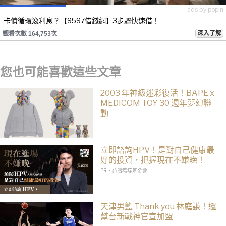
ads by popIn
卡債循環滾利息？【9597借錢網】3步驟快速借！
深入了解
觀看次數 164,753次
您也可能喜歡這些文章
2003 年神級迷彩復活！BAPE x
MEDICOM TOY 30 週年夢幻聯
動
立即諮詢HPV！是對自己健康最
好的投資，把握現在不嫌晚！
PR・台灣癌症基金會
天津男籃 Thank you 林庭謙！還
幫台新戰神官宣加盟