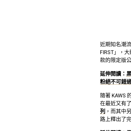
近期知名潮流
FIRST」，
款的限定版
延伸閱讀：
黑
粉絕不可錯
隨著 KAWS
在最近又有
列
，而其中另一
路上釋出了