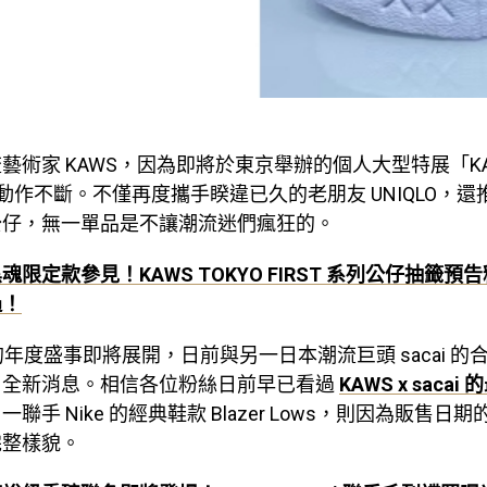
藝術家 KAWS，因為即將於東京舉辦的個人大型特展「KAW
大動作不斷。不僅再度攜手睽違已久的老朋友 UNIQLO，還推
公仔，無一單品是不讓潮流迷們瘋狂的。
魂限定款參見！KAWS TOKYO FIRST 系列公仔抽籤
過！
 的年度盛事即將展開，日前與另一日本潮流巨頭 sacai 
了全新消息。相信各位粉絲日前早已看過
KAWS x saca
聯手 Nike 的經典鞋款 Blazer Lows，則因為販售日
完整樣貌。