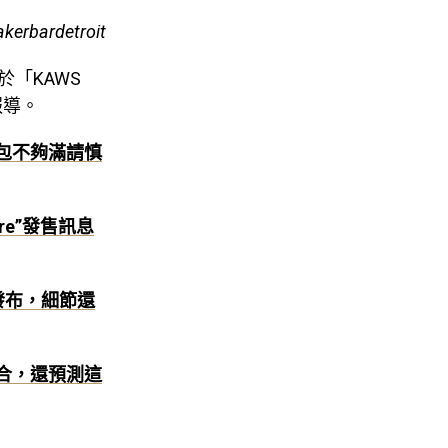
akerbardetroit
該會於「KAWS
報導。
荷包不夠滿請慎
aire”發售訊息
官圖發布，細節還
組合，還預測這