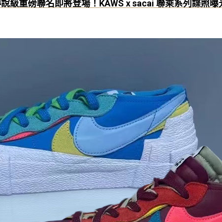
說級重磅聯名即將登場！KAWS x sacai 聯乘系列諜照