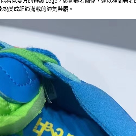
看見雙方的辨識 Logo，彰顯聯名關係，連以極簡著名的 Nik
然能蛻變成細節滿載的帥氣鞋履。