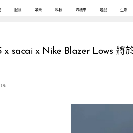
鞋
服裝
娛樂
科技
汽機車
遊戲
生活
acai x Nike Blazer L
-06