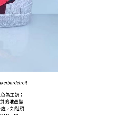
akerbardetroit
款為藍色為主調；
材質的堆疊變
多處，如鞋頭