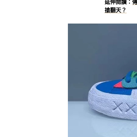
延伸閱讀：
傳
搶翻天？