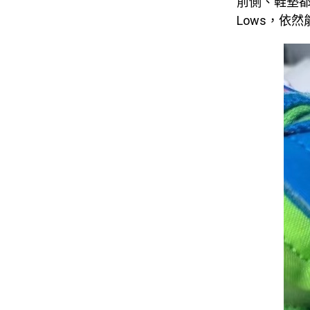
前側、鞋墊都能
Lows，依