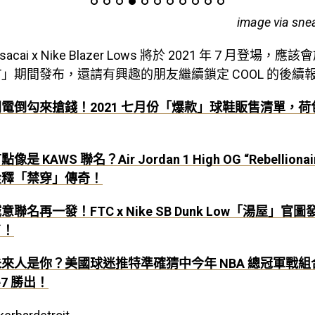
image via sne
sacai x Nike Blazer Lows 將於 2021 年 7 月登場，應
IRST」期間發布，還請有興趣的朋友繼續鎖定 COOL 的後續
閃電倒勾來搶錢！2021 七月份「爆款」球鞋販售清單，
點像是 KAWS 聯名？Air Jordan 1 High OG “Rebellion
詮釋「禁穿」傳奇！
意聯名再一發！FTC x Nike SB Dunk Low「湯屋」
了！
未來人是你？美國球迷推特準確猜中今年 NBA 總冠軍戰
e7 勝出！