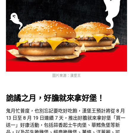
圖片來源：漢堡王
詭譎之月，好膽就來拿好堡！
鬼月忙普度，也別忘記要吃好吃飽，漢堡王預計將從 8 月
13 日至 8 月 19 日連續 7 天，推出好膽就來拿好堡「買一
送一」好康活動，包括蒜香起士牛肉堡、華鱈魚堡等新
品，以及花生脆雞堡、經典脆雞堡、薯條、洋蔥圈、可