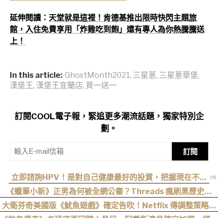
延伸閱讀：
天堂就是這裡！肯德基推出限時快閃主題旅
館，入住免費享用「炸雞吃到飽」還有專人為你熱騰騰送
上！
In this article:
GhostMonth2021
,
三星蔥
,
三星蔥華堡
,
漢堡王
,
漢堡王宜蘭店
,
買一送一
訂閱COOL電子報，緊追更多潮流話題，獨家特別企
劃。
訂閱
立即諮詢HPV！是對自己健康最好的投資，把握現在不嫌
晚！
《蠟筆小新》正男為何被全網公審？Threads 瘋刷黑歷史，
Jisoo、Karina 都曾點名最討厭
大衛芬奇美國版《魷魚遊戲》確定告吹！Netflix 傳調整策略，
不再推進該系列