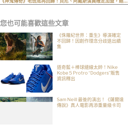
《神鬼傳奇》老班底再回歸！貝尼、阿戴斯演員確定加盟，經典
三部曲陣容持續集結
您也可能喜歡這些文章
《侏羅紀世界：重生》導演確定
不回歸！因創作理念分歧退出續
集
道奇藍＋棒球縫線太帥！Nike
Kobe 5 Protro “Dodgers”販售
資訊釋出
Sam Neill 最後的演出！《薩爾達
傳說》真人電影再添重量級卡司