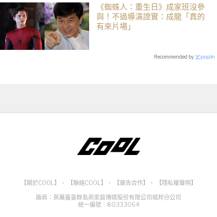
《蜘蛛人：重生日》成家班沒參
與！不過導演證實：成龍「真的
有來片場」
Recommended by
【關於COOL】
、
【聯絡COOL】
、
【廣告合作】
、
【隱私權聲明】
廠商：英屬蓋曼群島商家庭傳媒股份有限公司城邦分公司
統一編號：80333064