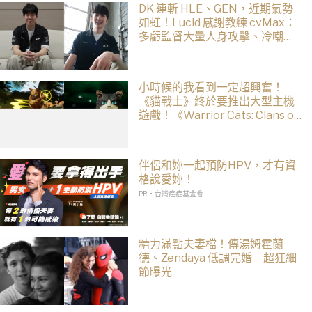
DK 連斬 HLE、GEN，近期氣勢
如虹！Lucid 感謝教練 cvMax：
多虧監督大量人身攻擊、冷嘲熱
諷
小時候的我看到一定超興奮！
《貓戰士》終於要推出大型主機
遊戲！《Warrior Cats: Clans of
the Forest》今年秋季登場，自
創貓咪加入四大部族冒險
伴侶和妳一起預防HPV，才有資
格說愛妳！
PR・台灣癌症基金會
精力滿點夫妻檔！傳湯姆霍蘭
德、Zendaya 低調完婚 超狂細
節曝光