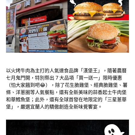
以火烤牛肉為主打的人氣速食品牌「漢堡王」，隨著農曆
七月鬼門開，特別祭出 7 大品項「買一送一」限時優惠
（怕大家餓到吧😂），除了花生脆雞堡、經典脆雞堡、薯
條、洋蔥圈等人氣餐點，還有全新美味的蒜香起士牛肉堡
和華鱈魚堡；此外，還有全球首發在地限定的「三星蔥華
堡」，嚴選宜蘭人的驕傲創造全新味覺饗宴。