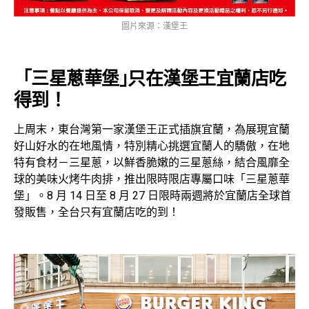
圖片來源：漢堡王
「三星蔥華堡｣
只在
漢堡王宜蘭店
吃
得到！
上周末，東台灣第一家漢堡王正式插旗宜蘭，為展現宜蘭
好山好水的在地風情，特別精心挑選宜蘭人的驕傲，在地
特有食材－三星蔥，以鮮香脆嫩的三星蔥絲，結合風靡全
球的美味火烤牛肉排，推出限時限店專屬口味「三星蔥華
堡」。8 月 14 日至 8 月 27 日限時兩週將於宜蘭店全球首
發販售，全台只有宜蘭店吃的到！