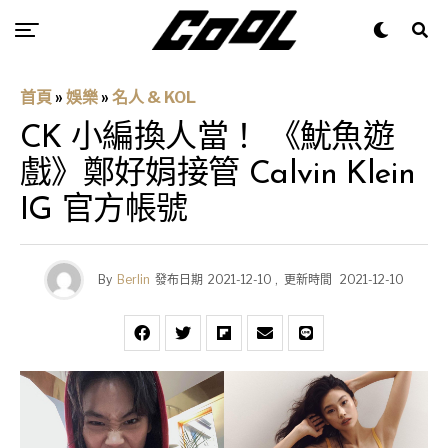
首頁
»
娛樂
»
名人 & KOL
CK 小編換人當！ 《魷魚遊
戲》鄭好娟接管 Calvin Klein
IG 官方帳號
By
Berlin
發布日期
2021-12-10
,
更新時間
2021-12-10