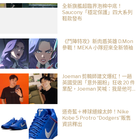
全新旗艦超臨界泡棉中底！
Saucony「穩定保護」四大系列
鞋款發布
《鬥陣特攻》新肉盾英雄 D.Mon
參戰！MEKA 小隊迎來全新領袖
Joeman 剪輯師建文爆紅！一趟
英國受困「意外圈粉」狂收 20 件
業配，Joeman 笑喊：我是他可
能想離職
道奇藍＋棒球縫線太帥！Nike
Kobe 5 Protro “Dodgers”販售
資訊釋出