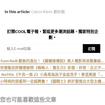
In this article:
Calvin Klein
,
鄭好娟
訂閱COOL電子報，緊追更多潮流話題，獨家特別企
劃。
訂閱
Sam Neill 最後的演出！《薩爾達傳說》真人電影再添重量級卡
司
安德魯加菲爾德被問《蜘蛛人：重生日》彩蛋，秒答：反正不是
我
Netflix《不良一族 2》小馬哥為孩子金盆洗手！曾混黑道「割
掉小拇指」，女來賓全被帥到：超有骨氣
小時候的我看到一定超興奮！《貓戰士》終於要推出大型主機遊
戲！《Warrior Cats: Clans of the Forest》今年秋季登場，
自創貓咪加入四大部族冒險
您也可能喜歡這些文章