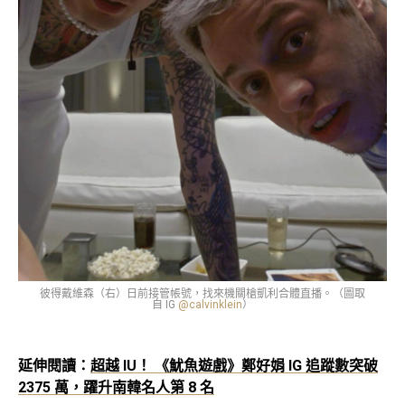
彼得戴維森（右）日前接管帳號，找來機關槍凱利合體直播。（圖取
自 IG
@calvinklein
）
延伸閱讀：
超越 IU！ 《魷魚遊戲》鄭好娟 IG 追蹤數突破
2375 萬，躍升南韓名人第 8 名