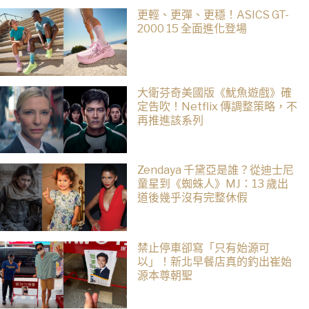
更輕、更彈、更穩！ASICS GT-
2000 15 全面進化登場
大衛芬奇美國版《魷魚遊戲》確
定告吹！Netflix 傳調整策略，不
再推進該系列
Zendaya 千黛亞是誰？從迪士尼
童星到《蜘蛛人》MJ：13 歲出
道後幾乎沒有完整休假
禁止停車卻寫「只有始源可
以」！新北早餐店真的釣出崔始
源本尊朝聖