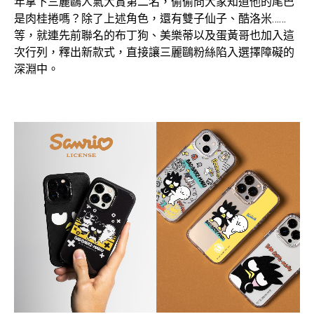
年拿下三麗鷗人氣大賞第二名，偷偷問大家知道他的尾巴
是肉桂捲嗎？除了上述角色，還有雙子仙子、酷洛米……
等，就連先前聯名的布丁狗、美樂蒂以及蛋黃哥也加入這
次行列，釋出新款式，直接讓三麗鷗粉絲陷入選擇障礙的
深淵中。