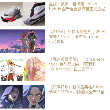
重訓、跑步一鞋搞定！Nike
Hybrid 全新混合訓練鞋正式登場
《GTA 6》加長版預覽 8 月 28 日
登場！Netflix 搶先 YouTube 六
小時首播
《我的英雄學院》「I am a hero
too」特別篇上線！壞理版
〈Hero too〉正式公開！
《鬥陣特攻》新肉盾英雄 D.Mon
參戰！MEKA 小隊迎來全新領袖