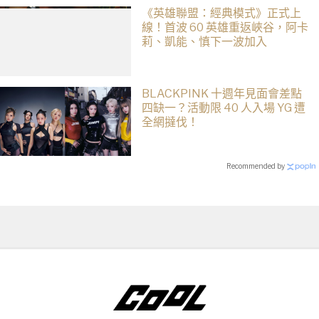
《英雄聯盟：經典模式》正式上
線！首波 60 英雄重返峽谷，阿卡
莉、凱能、慎下一波加入
BLACKPINK 十週年見面會差點
四缺一？活動限 40 人入場 YG 遭
全網撻伐！
Recommended by