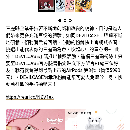
三麗鷗企業秉持著不斷地創新和改變的精神，目的是為人
們帶來更多充滿喜悅的體驗；如同DEVILCASE，透過不斷
地研發、傾聽消費者回饋，心動的粉絲快上官網試衣間，
挑選出能代表你的三麗鷗角色，喚起心中的童心吧~ 此
外，DEVILCASE加碼推出抽獎活動，造福三麗鷗粉絲！只
要至DEVILCASE官方臉書指定貼文下方留言+Tag三位好
友，就有機會得到最新上市的AirPods 第3代（價值5990
元），DEVILCASE讓幸運粉絲能集可愛與潮流於一身，快
動動神聖的手指抽獎去！
https://reurl.cc/NZV1ex