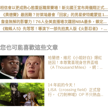
相信會以更成熟心態重返職業賽場！新北國王宣布周儀翔正式加
盟
《奧德賽》最困難？好萊塢最會「回家」的男星麥特戴蒙這 12
部電影哪個回家難度最高？
詹皇無解的影響力！76人全美直播場次躍居NBA最多，鎖定開
幕戰與聖誕大戰
《蜘蛛人5》先等等！導演下一部先拍真人版《火影忍者》，電
影目前仍處於前製階段
您也可能喜歡這些文章
哈蘭德、維尼《小姐好白》爆紅
迷因！本尊驚喜現身世界盃唱
〈A Thousand Miles〉，網：文
藝復興了
14 年前的今天！
LiSA〈crossing field〉正式發
行，《刀劍神域》OP 不只熱血還
藏著桐人、亞絲娜最深的羈絆