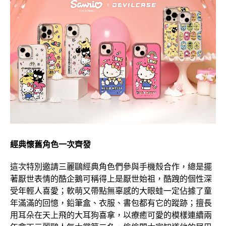
經典懷舊角色一次齊發
這次特別邀請三麗鷗經典角色們參與手機殼合作，總是擺
著厭世表情的酷企鵝可稱得上是厭世始祖，酷跩的個性深
受年輕人喜愛；軟萌又帶點無辜感的大眼蛙一定佔據了童
年滿滿的回憶，鉛筆盒、衣服、書包都有它的蹤跡；擅長
用耳朵在天上飛的大耳狗喜拿，以療癒可愛的模樣連續兩