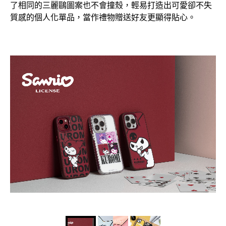
了相同的三麗鷗圖案也不會撞殼，輕易打造出可愛卻不失
質感的個人化單品，當作禮物贈送好友更顯得貼心。