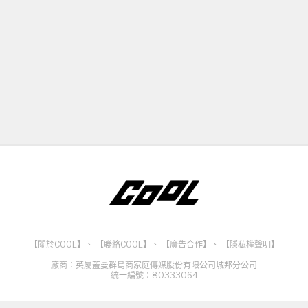
【關於COOL】
、
【聯絡COOL】
、
【廣告合作】
、
【隱私權聲明】
廠商：英屬蓋曼群島商家庭傳媒股份有限公司城邦分公司
統一編號：80333064