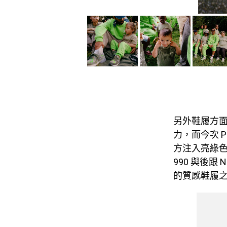
另外鞋履方面
力，而今次 
方注入亮綠
990 與後
的質感鞋履