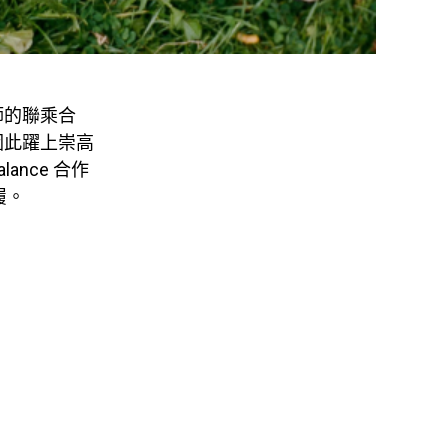
師的聯乘合
因此躍上崇高
lance 合作
履。