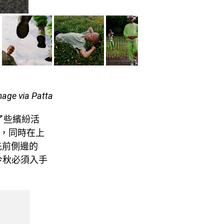
mage via Patta
了些繽紛活
底，同時在上
先前側邊的
今秋必須入手