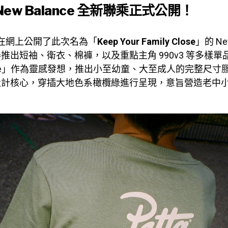
x New Balance 全新聯乘正式公開！
a 在網上公開了此次名為「
Keep Your Family Close
」的 New
推出短袖、衛衣、棉褲，以及重點主角 990v3 等多樣單
y Tree」作為靈感發想，推出小至幼童、大至成人的完整尺
設計核心，穿插大地色系橄欖綠進行呈現，意旨營造老中