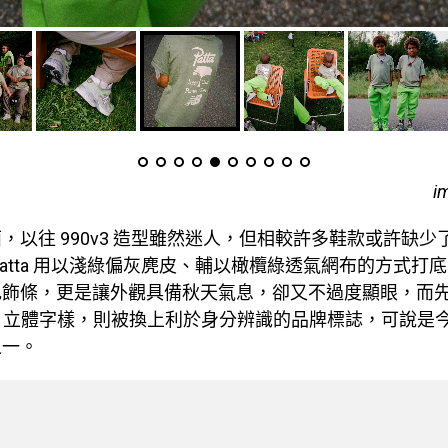
i
，以往 990v3 造型雖然迷人，但相較許多鞋款或許缺少
Patta 用以淺綠偏灰麂皮、輔以橄欖綠透氣網布的方式打
色飾條，更是讓外觀具備秋天氣息，卻又不過度顯眼，而
跟 N 立體字樣，則被換上利於身分辨識的品牌標誌，可說是
之一。