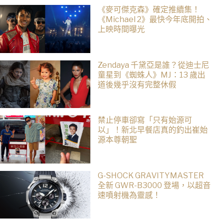
《麥可傑克森》確定推續集！
《Michael 2》最快今年底開拍、
上映時間曝光
Zendaya 千黛亞是誰？從迪士尼
童星到《蜘蛛人》MJ：13 歲出
道後幾乎沒有完整休假
禁止停車卻寫「只有始源可
以」！新北早餐店真的釣出崔始
源本尊朝聖
G-SHOCK GRAVITYMASTER
全新 GWR-B3000 登場，以超音
速噴射機為靈感！