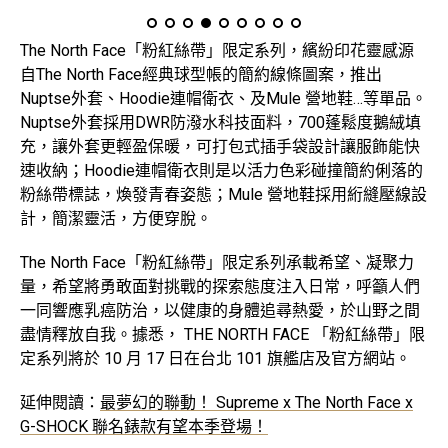
The North Face「粉紅絲帶」限定系列，繽紛印花靈感源
自The North Face經典球型帳的簡約線條圖案，推出
Nuptse外套、Hoodie連帽衛衣、及Mule 營地鞋…等單品。
Nuptse外套採用DWR防潑水科技面料，700蓬鬆度鵝絨填
充，讓外套更輕盈保暖，可打包式插手袋設計讓服飾能快
速收納；Hoodie連帽衛衣則是以活力色彩碰撞簡約俐落的
粉絲帶標誌，煥發青春姿態；Mule 營地鞋採用絎縫壓線設
計，簡潔靈活，方便穿脫。
The North Face「粉紅絲帶」限定系列承載希望、凝聚力
量，希望將勇敢面對挑戰的探索態度注入日常，呼籲人們
一同響應乳癌防治，以健康的身體追尋熱愛，於山野之間
盡情釋放自我。據悉， THE NORTH FACE 「粉紅絲帶」限
定系列將於 10 月 17 日在台北 101 旗艦店及官方網站。
延伸閱讀：
最夢幻的聯動！ Supreme x The North Face x
G-SHOCK 聯名錶款有望本季登場！