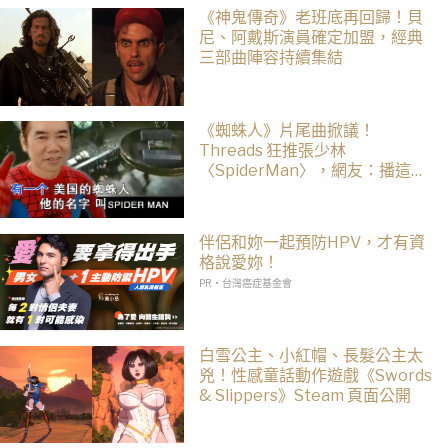
《神鬼傳奇》老班底再回歸！貝
尼、阿戴斯演員確定加盟，經典
三部曲陣容持續集結
《蜘蛛人》片尾曲掀議！
Threads 狂推張少林
〈SpiderMan〉，網友：播這個
直接神作預定
伴侶和妳一起預防HPV，才有資
格說愛妳！
PR・台灣癌症基金會
白雪公主、小紅帽、長髮公主太
兇！性感童話動作遊戲《Swords
& Slippers》Steam 頁面公開