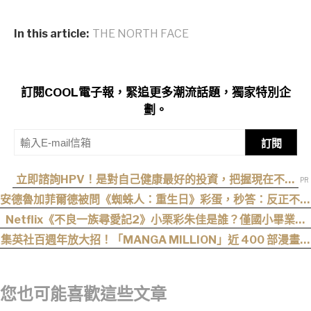
In this article:
THE NORTH FACE
訂閱COOL電子報，緊追更多潮流話題，獨家特別企
劃。
訂閱
立即諮詢HPV！是對自己健康最好的投資，把握現在不嫌
晚！
安德魯加菲爾德被問《蜘蛛人：重生日》彩蛋，秒答：反正不是
我
Netflix《不良一族尋愛記2》小栗彩朱佳是誰？僅國小畢業人
生超戲劇化，IG、背景一次認識
集英社百週年放大招！「MANGA MILLION」近 400 部漫畫免
費看，《航海王》、《火影忍者》支援逾百種語言
您也可能喜歡這些文章