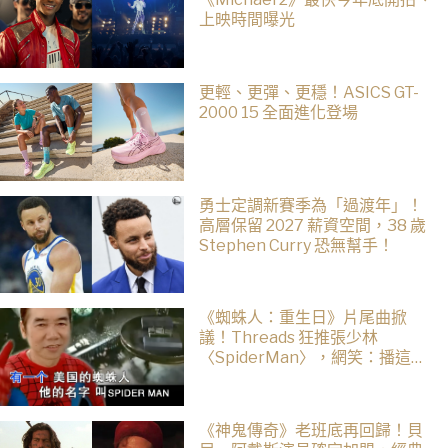
上映時間曝光
更輕、更彈、更穩！ASICS GT-
2000 15 全面進化登場
勇士定調新賽季為「過渡年」！
高層保留 2027 薪資空間，38 歲
Stephen Curry 恐無幫手！
《蜘蛛人：重生日》片尾曲掀
議！Threads 狂推張少林
〈SpiderMan〉，網笑：播這個
直接神作預定
《神鬼傳奇》老班底再回歸！貝