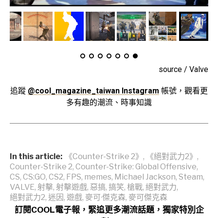
source / Valve
追蹤
@cool_magazine_taiwan Instagram
帳號，觀看更
多有趣的潮流、時事知識
In this article:
《Counter-Strike 2》
,
《絕對武力2》
,
Counter-Strike 2
,
Counter-Strike: Global Offensive
,
CS
,
CS:GO
,
CS2
,
FPS
,
memes
,
Michael Jackson
,
Steam
,
VALVE
,
射擊
,
射擊遊戲
,
惡搞
,
搞笑
,
槍戰
,
絕對武力
,
絕對武力2
,
迷因
,
遊戲
,
麥可·傑克森
,
麥可傑克森
訂閱COOL電子報，緊追更多潮流話題，獨家特別企