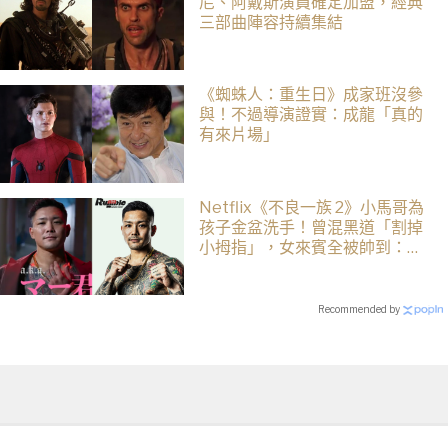
尼、阿戴斯演員確定加盟，經典
三部曲陣容持續集結
《蜘蛛人：重生日》成家班沒參
與！不過導演證實：成龍「真的
有來片場」
Netflix《不良一族 2》小馬哥為
孩子金盆洗手！曾混黑道「割掉
小拇指」，女來賓全被帥到：超
有骨氣
Recommended by