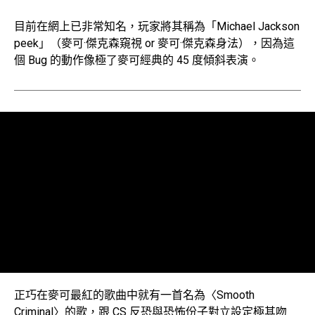
目前在網上已非常知名，玩家將其稱為「Michael Jackson
peek」（麥可·傑克森窺視 or 麥可·傑克森身法），因為這
個 Bug 的動作像極了麥可經典的 45 度傾斜表演。
正巧在麥可最紅的歌曲中就有一首名為〈Smooth
Criminal〉的歌，跟 CS 反恐與恐怖份子對立設定極其吻