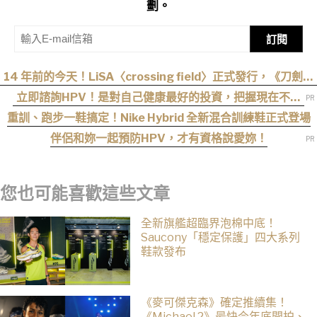
劃。
訂閱
14 年前的今天！LiSA〈crossing field〉正式發行，《刀劍神
域》OP 不只熱血還藏著桐人、亞絲娜最深的羈絆
立即諮詢HPV！是對自己健康最好的投資，把握現在不嫌
晚！
重訓、跑步一鞋搞定！Nike Hybrid 全新混合訓練鞋正式登場
伴侶和妳一起預防HPV，才有資格說愛妳！
您也可能喜歡這些文章
全新旗艦超臨界泡棉中底！
Saucony「穩定保護」四大系列
鞋款發布
《麥可傑克森》確定推續集！
《Michael 2》最快今年底開拍、