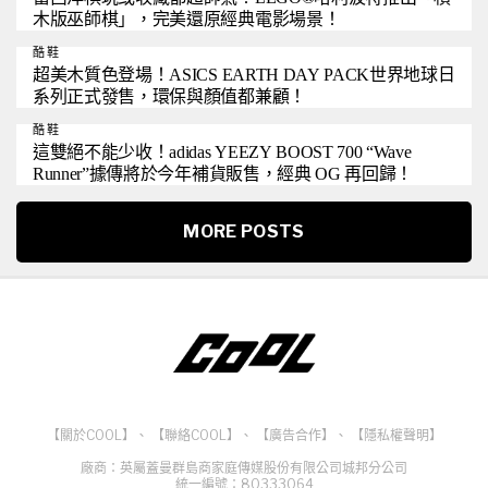
木版巫師棋」，完美還原經典電影場景！
酷鞋
超美木質色登場！ASICS EARTH DAY PACK世界地球日
系列正式發售，環保與顏值都兼顧！
酷鞋
這雙絕不能少收！adidas YEEZY BOOST 700 “Wave
Runner”據傳將於今年補貨販售，經典 OG 再回歸！
MORE POSTS
【關於COOL】
、
【聯絡COOL】
、
【廣告合作】
、
【隱私權聲明】
廠商：英屬蓋曼群島商家庭傳媒股份有限公司城邦分公司
統一編號：80333064