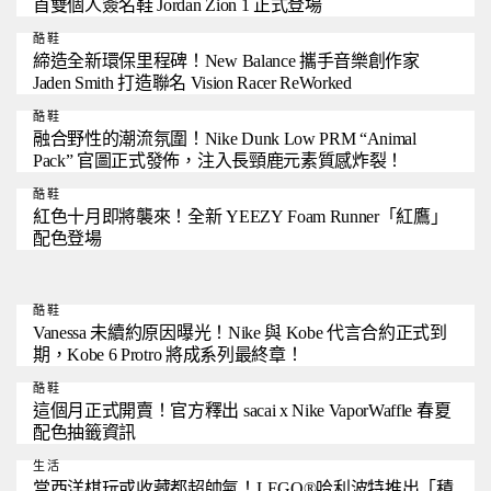
首雙個人簽名鞋 Jordan Zion 1 正式登場
酷鞋
締造全新環保里程碑！New Balance 攜手音樂創作家
Jaden Smith 打造聯名 Vision Racer ReWorked
酷鞋
融合野性的潮流氛圍！Nike Dunk Low PRM “Animal
Pack” 官圖正式發佈，注入長頸鹿元素質感炸裂！
酷鞋
紅色十月即將襲來！全新 YEEZY Foam Runner「紅鷹」
配色登場
酷鞋
Vanessa 未續約原因曝光！Nike 與 Kobe 代言合約正式到
期，Kobe 6 Protro 將成系列最終章！
酷鞋
這個月正式開賣！官方釋出 sacai x Nike VaporWaffle 春夏
配色抽籤資訊
生活
當西洋棋玩或收藏都超帥氣！LEGO®哈利波特推出「積