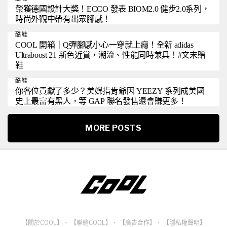
榮獲德國設計大獎！ECCO 發表 BIOM2.0 健步2.0系列，
時尚外觀中帶有出眾腳感！
酷鞋
COOL 開箱｜Q彈腳感小心一穿就上癮！全新 adidas
Ultraboost 21 新色近賞，潮流、性能同時兼具！#文末贈
鞋
酷鞋
你各位貢獻了多少？美媒指肯爺因 YEEZY 系列成美國
史上最富有黑人，等 GAP 聯名發售還會賺更多！
MORE POSTS
【關於COOL】
、
【聯絡COOL】
、
【廣告合作】
、
【隱私權聲明】