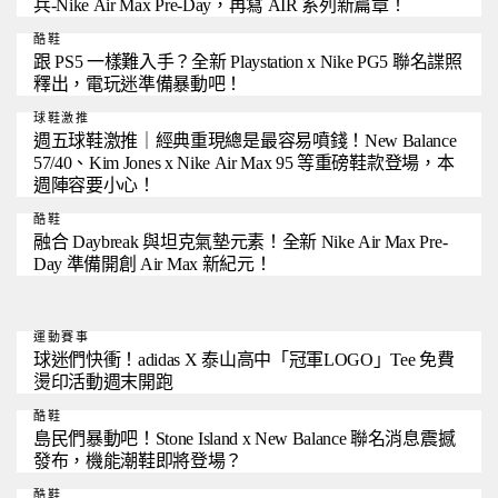
兵-Nike Air Max Pre-Day，再寫 AIR 系列新篇章！
酷鞋
跟 PS5 一樣難入手？全新 Playstation x Nike PG5 聯名諜照
釋出，電玩迷準備暴動吧！
球鞋激推
週五球鞋激推｜經典重現總是最容易噴錢！New Balance
57/40、Kim Jones x Nike Air Max 95 等重磅鞋款登場，本
週陣容要小心！
酷鞋
融合 Daybreak 與坦克氣墊元素！全新 Nike Air Max Pre-
Day 準備開創 Air Max 新紀元！
運動賽事
球迷們快衝！adidas X 泰山高中「冠軍LOGO」Tee 免費
燙印活動週末開跑
酷鞋
島民們暴動吧！Stone Island x New Balance 聯名消息震撼
發布，機能潮鞋即將登場？
酷鞋