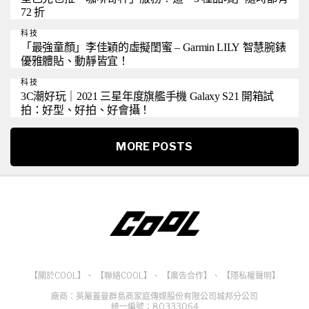
72 折
科技
「最強童顏」李佳穎的虛擬閨蜜 – Garmin LILY 智慧腕錶
優雅體貼、動靜皆宜！
科技
3C潮好玩｜2021 三星年度旗艦手機 Galaxy S21 開箱試
拍：好型、好拍、好會攝！
MORE POSTS
【關於COOL】
、
【聯絡COOL】
、
【廣告合作】
、
【隱私權聲明】
廠商：英屬蓋曼群島商家庭傳媒股份有限公司城邦分公司
統一編號：80333064