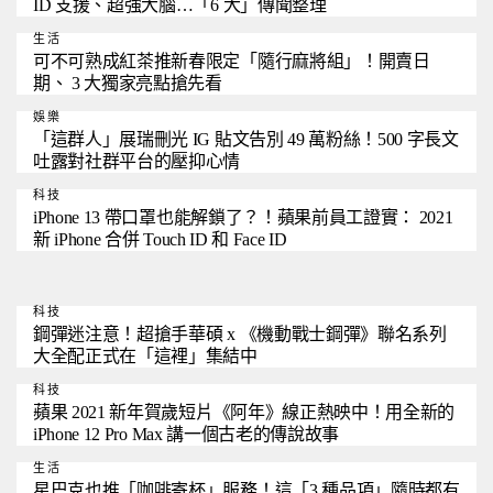
ID 支援、超強大腦…「6 大」傳聞整理
生活
可不可熟成紅茶推新春限定「隨行麻將組」！開賣日
期、 3 大獨家亮點搶先看
娛樂
「這群人」展瑞刪光 IG 貼文告別 49 萬粉絲！500 字長文
吐露對社群平台的壓抑心情
科技
iPhone 13 帶口罩也能解鎖了？！蘋果前員工證實： 2021
新 iPhone 合併 Touch ID 和 Face ID
科技
鋼彈迷注意！超搶手華碩 x 《機動戰士鋼彈》聯名系列
大全配正式在「這裡」集結中
科技
蘋果 2021 新年賀歲短片《阿年》線正熱映中！用全新的
iPhone 12 Pro Max 講一個古老的傳說故事
生活
星巴克也推「咖啡寄杯」服務！這「3 種品項」隨時都有