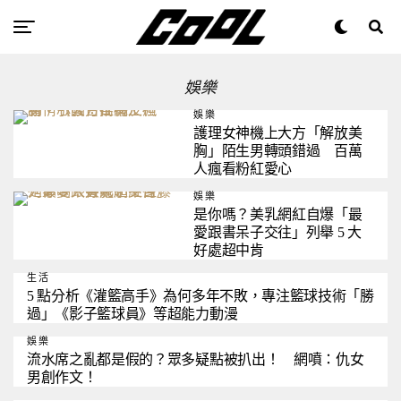
娛樂
娛樂
護理女神機上大方「解放美
胸」陌生男轉頭錯過 百萬
人瘋看粉紅愛心
娛樂
是你嗎？美乳網紅自爆「最
愛跟書呆子交往」列舉 5 大
好處超中肯
生活
5 點分析《灌籃高手》為何多年不敗，專注籃球技術「勝
過」《影子籃球員》等超能力動漫
娛樂
流水席之亂都是假的？眾多疑點被扒出！ 網噴：仇女
男創作文！