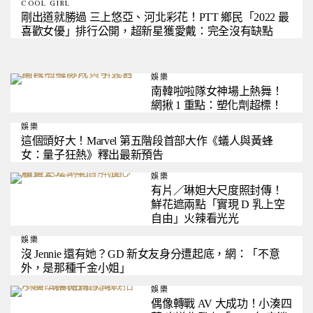
COOL GIRL
剛出道就勝過 三上悠亞、河北彩花！PTT 鄉民「2022 最
喜歡女優」排行公開，超新星獲愛戴：完全沒有缺點
娛樂
南韓啦啦隊女神場上熱舞！
網揪 1 重點：塑化劑超標！
娛樂
這個頭好大！Marvel 第五階段首部大作《蟻人與黃蜂
女：量子狂熱》釋出最新預告
娛樂
有片／琳妲大尺度照封傳！
鮮花遮兩點「實現 D 乳上空
自由」火辣看光光
娛樂
沒 Jennie 還有她？GD 新女友身分遭起底，網：「不意
外，是那種千金小姐」
娛樂
偶像轉戰 AV 大成功！小湊四