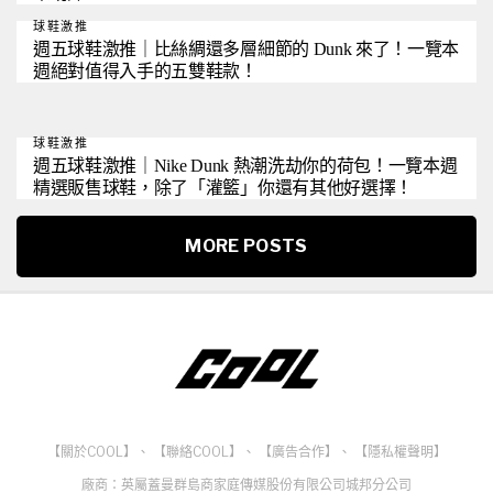
球鞋激推
週五球鞋激推｜比絲綢還多層細節的 Dunk 來了！一覽本
週絕對值得入手的五雙鞋款！
球鞋激推
週五球鞋激推｜Nike Dunk 熱潮洗劫你的荷包！一覽本週
精選販售球鞋，除了「灌籃」你還有其他好選擇！
MORE POSTS
【關於COOL】
、
【聯絡COOL】
、
【廣告合作】
、
【隱私權聲明】
廠商：英屬蓋曼群島商家庭傳媒股份有限公司城邦分公司