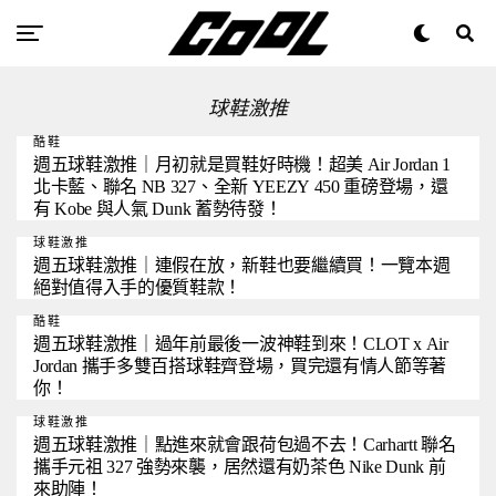
球鞋激推
酷鞋
週五球鞋激推｜月初就是買鞋好時機！超美 Air Jordan 1
北卡藍、聯名 NB 327、全新 YEEZY 450 重磅登場，還
有 Kobe 與人氣 Dunk 蓄勢待發！
球鞋激推
週五球鞋激推｜連假在放，新鞋也要繼續買！一覽本週
絕對值得入手的優質鞋款！
酷鞋
週五球鞋激推｜過年前最後一波神鞋到來！CLOT x Air
Jordan 攜手多雙百搭球鞋齊登場，買完還有情人節等著
你！
球鞋激推
週五球鞋激推｜點進來就會跟荷包過不去！Carhartt 聯名
攜手元祖 327 強勢來襲，居然還有奶茶色 Nike Dunk 前
來助陣！