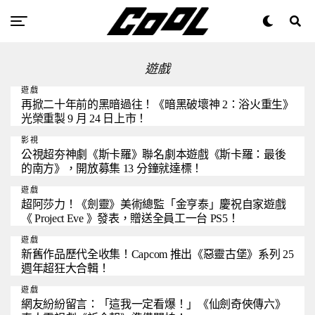
遊戲
遊戲
再掀二十年前的黑暗過往！《暗黑破壞神 2：浴火重生》
光榮重製 9 月 24 日上市！
影視
公視超夯神劇《斯卡羅》聯名劇本遊戲《斯卡羅：最後
的南方》，開放募集 13 分鐘就達標！
遊戲
超阿莎力！《劍靈》美術總監「金亨泰」慶祝自家遊戲
《 Project Eve 》發表，贈送全員工一台 PS5！
遊戲
新舊作品歷代全收集！Capcom 推出《惡靈古堡》系列 25
週年超狂大合輯！
遊戲
網友紛紛留言：「這我一定看爆！」《仙劍奇俠傳六》