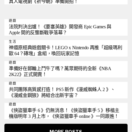
真人電視劇《祈今朝》準備開拍！
遊戲
法院判決出爐！《要塞英雄》開發商 Epic Games 與
Apple 間的反壟斷戰爭落幕？
生活
神還原經典遊戲關卡！LEGO x Nintendo 再推「超級瑪利
歐 64？磚塊」盒組，喚回玩家記憶
遊戲
準備好在郵輪上鬥牛了嗎？萬眾期待的全新《NBA
2K22》正式開賣！
遊戲
共同團隊高質感打造！ PS5 新作《漫威蜘蛛人 2 》、
《漫威金鋼狼》將組合出新宇宙？
遊戲
《俠盜獵車手 6 》仍無消息！《俠盜獵車手 5 》移植主
機版明年 3 月上市，《俠盜獵車手 online 》一同跟進！
MORE POSTS