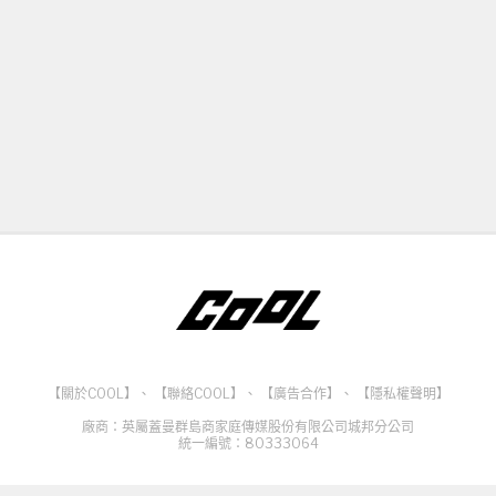
【關於COOL】
、
【聯絡COOL】
、
【廣告合作】
、
【隱私權聲明】
廠商：英屬蓋曼群島商家庭傳媒股份有限公司城邦分公司
統一編號：80333064