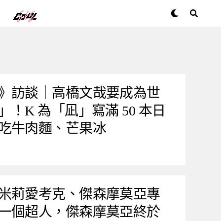
》訪談｜高橋文哉要成為世
！K 為「凪」寫滿 50 本日
吃牛肉麵、芒果冰
米莉愛考克、傑森摩莫亞專
一個超人，傑森摩莫亞終於