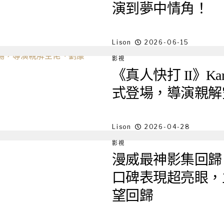
演到夢中情角！
Lison
2026-06-15
影視
《真人快打 II》Ka
式登場，導演親解
Lison
2026-04-28
影視
漫威最神影集回歸
口碑表現超亮眼，
望回歸