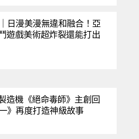
｜日漫美漫無違和融合！亞
 格鬥遊戲美術超炸裂還能打出
劇製造機《絕命毒師》主創回
一》再度打造神級故事