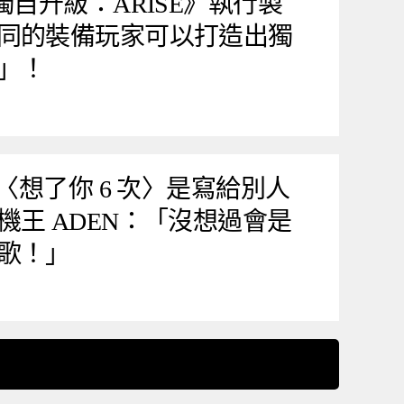
獨自升級：ARISE》執行製
同的裝備玩家可以打造出獨
」！
來〈想了你 6 次〉是寫給別人
機王 ADEN：「沒想過會是
歌！」