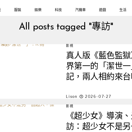
鞋
服裝
娛樂
科技
汽機車
遊戲
生活
All posts tagged "專訪"
影視
真人版《藍色監獄
界第一的「潔世一」
記，兩人相約來台
Lison
2026-07-27
影視
《超少女》導演、
訪：超少女不是另