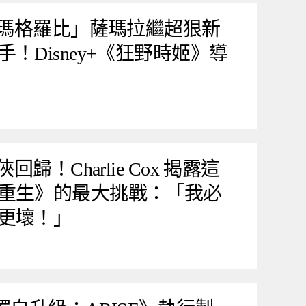
小瑪格羅比」薩瑪拉繼超狠新
！Disney+《狂野時姬》導
回歸！Charlie Cox 揭露這
重生》的最大挑戰：「我必
更壞！」