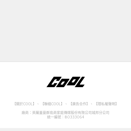
【關於COOL】
、
【聯絡COOL】
、
【廣告合作】
、
【隱私權聲明】
廠商：英屬蓋曼群島商家庭傳媒股份有限公司城邦分公司
統一編號：80333064