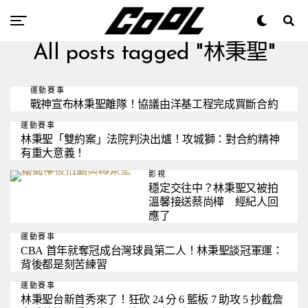
All posts tagged "林秉聖"
運動賽事
戰神宣布林秉聖離隊！協議由洋基工程完成買斷合約
運動賽事
林秉聖「雙約案」法院判決出爐！攻城獅：對合約精神
有重大意義！
影視
穩定交往中？林秉聖又被拍
溫馨接送蔡尚樺 經紀人回
應了
運動賽事
CBA 首年就奪冠成台灣球員第二人！林秉聖談冠軍運：
背後都是刻苦練習
運動賽事
林秉聖台新首秀來了！狂砍 24 分 6 籃板 7 助攻 5 抄截詹