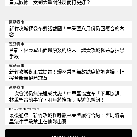
皇式數據，受到大量關注反而打更好？
運動賽事
新竹攻城獅公布對話截圖！林秉聖八月份仍回覆合約內
容
運動賽事
台新、林秉聖出面還原簽約始末！譴責攻城獅惡意抹黑
手段！
運動賽事
新竹攻城獅正式提告！爆林秉聖無故缺席協調會議，指
控台新無協商誠意！
運動賽事
二次會議仍無法達成共識！中華籃協宣布「不再協調」
林秉聖合約事宜，明年將推新制度避免糾紛！
BEANFUNTREND
最後通牒！新竹攻城獅呼籲林秉聖履行合約，否則將窮
盡法律手段禁止在他隊出賽！