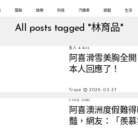
鞋
服裝
娛樂
科技
汽機車
遊戲
生活
All posts tagged "林育品"
名人 & KOL
阿喜滑雪美胸全開
本人回應了！
Troye
2026-03-27
COOL GIRL
阿喜澳洲度假難得
豔，網友：「羨慕