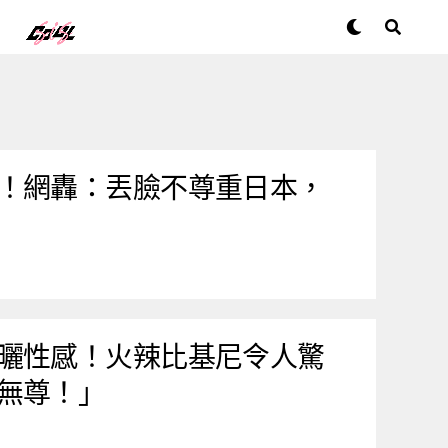
！網轟：丟臉不尊重日本，
曬性感！火辣比基尼令人驚
無尊！」