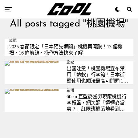
All posts tagged "桃園機場"
旅遊
2025 春節限定「日本預先通關」桃機再開跑！13 個機
場、16 條航線、操作方法快來了解
旅遊
出國注意！桃園機場宣布禁
用「這款」行李箱！日本街
頭使用也觸法最高可開罰 10
萬
生活
60cm 巨型麥當勞現蹤桃機行
李轉盤，網笑翻「迴轉麥當
勞？」紅眼班機落地看到這
些真是太殘忍了～