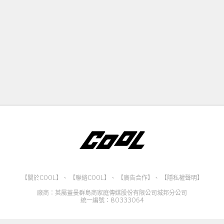
【關於COOL】
、
【聯絡COOL】
、
【廣告合作】
、
【隱私權聲明】
廠商：英屬蓋曼群島商家庭傳媒股份有限公司城邦分公司
統一編號：80333064