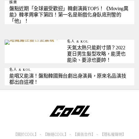
娛樂
盤點近期「全球最受歡迎」韓劇演員TOP5！《Moving異
能》韓孝周拿下第四！第一名是新戲化身臥底刑警的
「他」！
名人 & KOL
天氣太熱只能剃寸頭？2022
夏日男生髮型攻略，能燙也
能染、要涼也要帥！
名人 & KOL
能唱又能演！盤點韓國舞台劇出身演員，原來名品演技
都出自這裡！
【關於COOL】
、
【聯絡COOL】
、
【廣告合作】
、
【隱私權聲明】