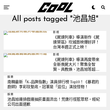
All posts tagged "池昌旭"
影視
《屍速列車》導演新作《屍
速禁區》坎城首映爆好評！
台灣本週正式上映！
影視
《屍速列車》導演再度帶來
全新喪屍大片！聚集全智
賢、具教煥、池昌旭等超級
大咖！
娛樂
南韓最新「K-品牌指數」演員排行榜 Top10！《暴君的
廚師》李彩玟墊底，冠軍是「這位」演技怪物！
娛樂
池昌旭邊排戲邊抽菸畫面流出！荒唐行徑惹眾怒，經紀
公司出面道歉