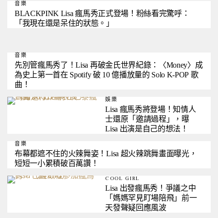
音樂
BLACKPINK Lisa 瘋馬秀正式登場！粉絲看完驚呼：
「我現在還是呆住的狀態。」
音樂
先別管瘋馬秀了！Lisa 再破金氏世界紀錄：〈Money〉成
為史上第一首在 Spotify 破 10 億播放量的 Solo K-POP 歌
曲！
娛樂
Lisa 瘋馬秀將登場！知情人
士還原「邀請過程」，曝
Lisa 出演是自己的想法！
音樂
布幕都遮不住的火辣舞姿！Lisa 超火辣跳舞畫面曝光，
短短一小累積破百萬讚！
COOL GIRL
Lisa 出發瘋馬秀！爭議之中
「媽媽罕見盯場陪飛」前一
天發聲疑回應風波