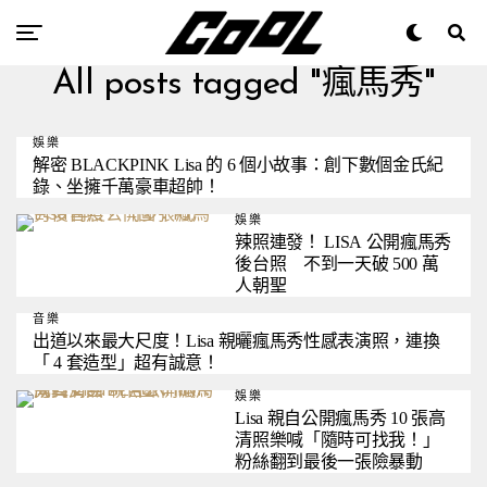
All posts tagged "瘋馬秀"
娛樂
解密 BLACKPINK Lisa 的 6 個小故事：創下數個金氏紀
錄、坐擁千萬豪車超帥！
娛樂
辣照連發！ LISA 公開瘋馬秀
後台照 不到一天破 500 萬
人朝聖
音樂
出道以來最大尺度！Lisa 親曬瘋馬秀性感表演照，連換
「 4 套造型」超有誠意！
娛樂
Lisa 親自公開瘋馬秀 10 張高
清照樂喊「隨時可找我！」
粉絲翻到最後一張險暴動