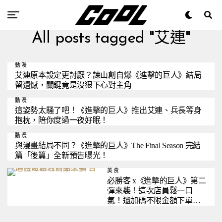
All posts tagged "艾連"
動漫
艾連原本設定更討厭？諫山創自爆《進擊的巨人》結局
留遺憾，關鍵竟是沒狠下心對主角
動漫
這姿勢太騷了吧！《進擊的巨人》推出艾連、兵長等身
抱枕，陪你度過一夜好眠！
動漫
與漫畫結局不同？《進擊的巨人》The Final Season 完結
篇「後篇」全新預告曝光！
美食
必勝客 x《進擊的巨人》第二
彈來襲！這次店員鬆一口
氣！還加碼不限金額下單就
送 999 元兌換券