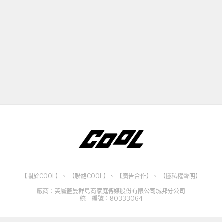
【關於COOL】
、
【聯絡COOL】
、
【廣告合作】
、
【隱私權聲明】
廠商：英屬蓋曼群島商家庭傳媒股份有限公司城邦分公司
統一編號：80333064